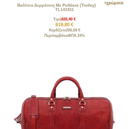
Βαλίτσα Δερμάτινη Με Ροδάκια (Trolley)
TL141911
Τιμή
826,40 €
619,80 €
Κερδίζετε
206,60 €
Περιλαμβάνει
ΦΠΑ 24%