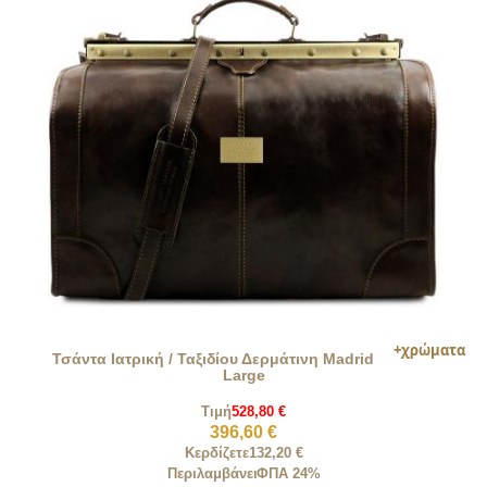
Τσάντα Ιατρική / Ταξιδίου Δερμάτινη Madrid
Large
Τιμή
528,80 €
396,60 €
Κερδίζετε
132,20 €
Περιλαμβάνει
ΦΠΑ 24%