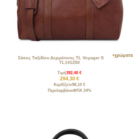
Σάκος Ταξιδίου Δερμάτινος TL Voyager S
TL141250
Τιμή
392,40 €
294,30 €
Κερδίζετε
98,10 €
Περιλαμβάνει
ΦΠΑ 24%