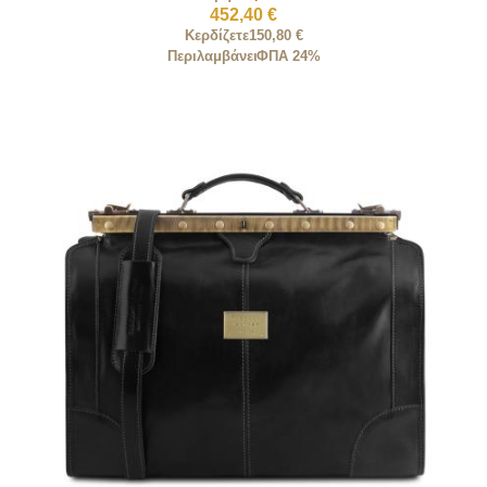
452,40 €
Κερδίζετε
150,80 €
Περιλαμβάνει
ΦΠΑ 24%