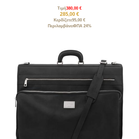
Τιμή
380,00 €
285,00 €
Κερδίζετε
95,00 €
Περιλαμβάνει
ΦΠΑ 24%