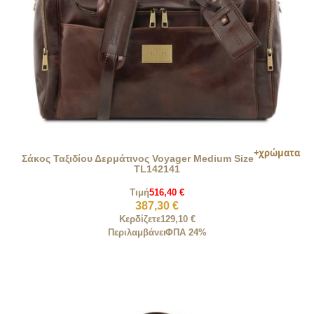
Σάκος Ταξιδίου Δερμάτινος Voyager Medium Size
TL142141
Τιμή
516,40 €
387,30 €
Κερδίζετε
129,10 €
Περιλαμβάνει
ΦΠΑ 24%