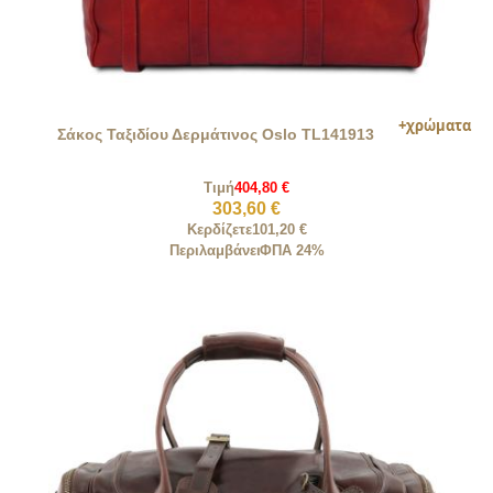
Σάκος Ταξιδίου Δερμάτινος Oslo TL141913
Τιμή
404,80 €
303,60 €
Κερδίζετε
101,20 €
Περιλαμβάνει
ΦΠΑ 24%