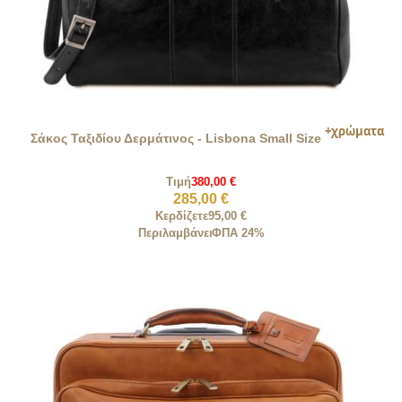
Σάκος Ταξιδίου Δερμάτινος - Lisbona Small Size
Τιμή
380,00 €
285,00 €
Κερδίζετε
95,00 €
Περιλαμβάνει
ΦΠΑ 24%