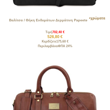
Βαλίτσα / Θήκη Ενδυμάτων Δερμάτινη Papeete
Τιμή
702,40 €
526,80 €
Κερδίζετε
175,60 €
Περιλαμβάνει
ΦΠΑ 24%