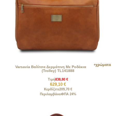
Varsavia Βαλίτσα Δερμάτινη Με Ροδάκια
(Trolley) TL141888
Τιμή
838,80 €
629,10 €
Κερδίζετε
209,70 €
Περιλαμβάνει
ΦΠΑ 24%