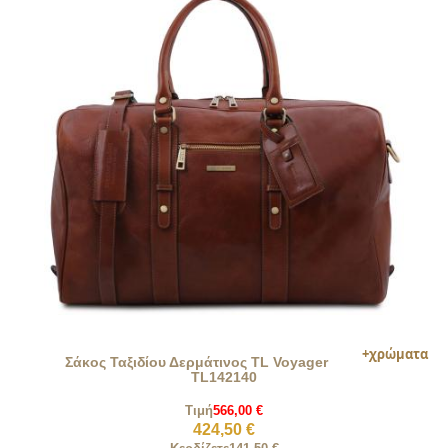
Σάκος Ταξιδίου Δερμάτινος TL Voyager
TL142140
Τιμή
566,00 €
424,50 €