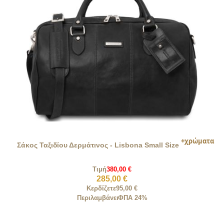
Σάκος Ταξιδίου Δερμάτινος - Lisbona Small Size
Τιμή
380,00 €
285,00 €
Κερδίζετε
95,00 €
Περιλαμβάνει
ΦΠΑ 24%