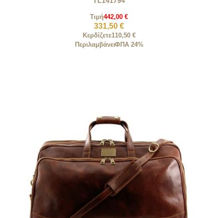
TL141794
Τιμή
442,00 €
331,50 €
Κερδίζετε
110,50 €
Περιλαμβάνει
ΦΠΑ 24%