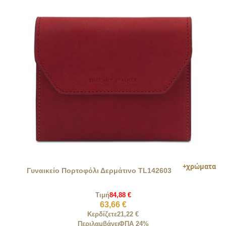
Γυναικείο Πορτοφόλι Δερμάτινο TL142603
Τιμή
84,88 €
63,66 €
Κερδίζετε
21,22 €
Περιλαμβάνει
ΦΠΑ 24%