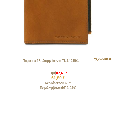
Πορτοφόλι Δερμάτινο TL142591
Τιμή
82,40 €
61,80 €
Κερδίζετε
20,60 €
Περιλαμβάνει
ΦΠΑ 24%