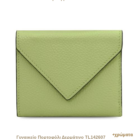
Γυναικείο Πορτοφόλι Δερμάτινο TL142607