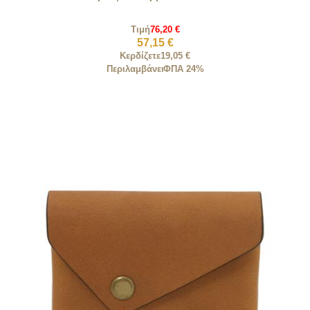
Τιμή
76,20 €
57,15 €
Κερδίζετε
19,05 €
Περιλαμβάνει
ΦΠΑ 24%