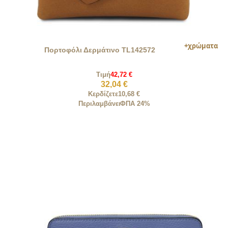
Πορτοφόλι Δερμάτινο TL142572
Τιμή
42,72 €
32,04 €
Κερδίζετε
10,68 €
Περιλαμβάνει
ΦΠΑ 24%