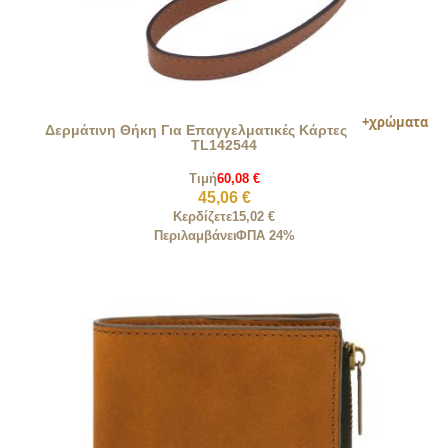
Δερμάτινη Θήκη Για Επαγγελματικές Κάρτες
TL142544
Τιμή
60,08 €
45,06 €
Κερδίζετε
15,02 €
Περιλαμβάνει
ΦΠΑ 24%