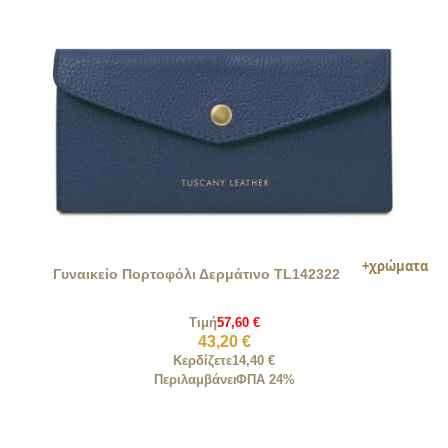
Γυναικείο Πορτοφόλι Δερμάτινο TL142322
Τιμή
57,60 €
43,20 €
Κερδίζετε
14,40 €
Περιλαμβάνει
ΦΠΑ 24%