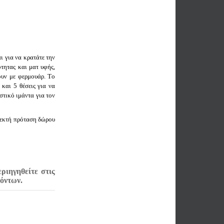
ι για να κρατάτε την
τητας και ματ υφής,
ουν με φερμουάρ. Τo
και 5 θέσεις για να
στικό ιμάντα για τον
κλεκτή πρόταση δώρου
ριηγηθείτε στις
ϊόντων.