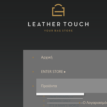
Αρχική
ENTER STORE ▸
Προϊόντα
NEW PRODUCTS
WOMEN ONLY
Ο Λογαριασμό
IT'S A MAN'S WORLD