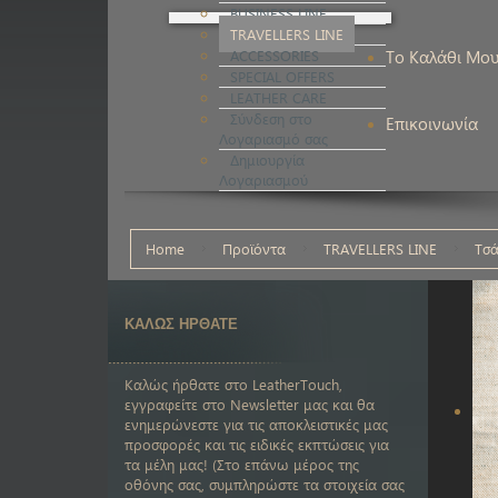
BUSINESS LINE
TRAVELLERS LINE
ACCESSORIES
Το Καλάθι Μο
SPECIAL OFFERS
LEATHER CARE
Σύνδεση στο
Επικοινωνία
Λογαριασμό σας
Δημιουργία
Λογαριασμού
Home
Προϊόντα
TRAVELLERS LINE
Τσά
ΚΑΛΩΣ ΗΡΘΑΤΕ
Καλώς ήρθατε στο LeatherTouch,
εγγραφείτε στο Newsletter μας και θα
ενημερώνεστε για τις αποκλειστικές μας
προσφορές και τις ειδικές εκπτώσεις για
τα μέλη μας! (Στο επάνω μέρος της
οθόνης σας, συμπληρώστε τα στοιχεία σας