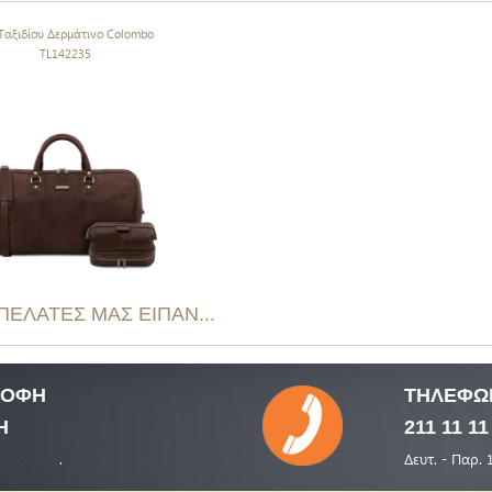
 Ταξιδίου Δερμάτινο Colombo
TL142235
 ΠΕΛΑΤΕΣ ΜΑΣ ΕΙΠΑΝ...
ΤΡΟΦΗ
ΤΗΛΕΦΩ
Η
211 11 11
εσίες μας
.
Δευτ. - Παρ. 