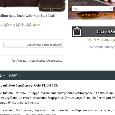
Εγχάραξη
Αν επιλέγετε εγχάραξη, δια
ξιδίου Δερμάτινο Colombo TL142235
Σε
άτοκες μ
Στείλτε την email σε φίλο(η)
*οι δόσεις επιλέγ
Ρωτήστε μας περισσότερες πληροφορίες
ΕΡΙΓΡΑΦΗ
ς ταξιδίου δερμάτινος - Oslo TL141913:
ς ταξιδίου σε πολύ όμορφο σχέδιο και πανέμορφες λεπτομέρειες. O Oslo είναι 
ίου μεγέθους, με ενιαίο εσωτερικό διαμέρισμα. Στο εσωτερικό του θα βρείτε μια 
ακόμα θήκες ανοικτού τύπου.
έτει αντικέ λεπτομέρειες, προστατευτικά μεταλλικά ποδαράκια στο κάτω μέρος, 
πώμενο ιμάντα ώμου μεταβλητού μήκους.