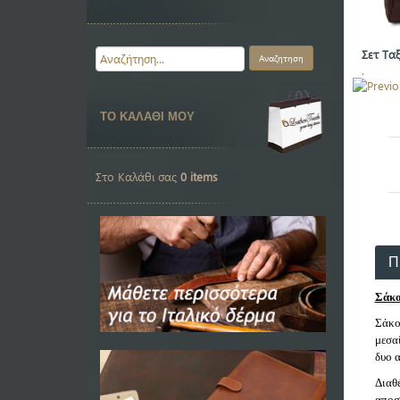
Σετ Τα
.
ΤΟ ΚΑΛΑΘΙ ΜΟΥ
Στο Καλάθι σας
0 items
Π
Σάκο
Σάκο
μεσα
δυο 
Διαθ
αποσ