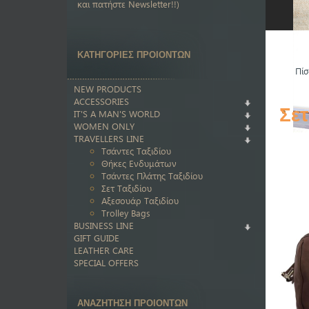
και πατήστε Newsletter!!)
ΚΑΤΗΓΟΡΙΕΣ ΠΡΟΙΟΝΤΩΝ
Πίσ
NEW PRODUCTS
ACCESSORIES
Σε
IT'S A MAN'S WORLD
WOMEN ONLY
TRAVELLERS LINE
Τσάντες Ταξιδίου
Θήκες Ενδυμάτων
Τσάντες Πλάτης Ταξιδίου
Σετ Ταξιδίου
Αξεσουάρ Ταξιδίου
Trolley Bags
BUSINESS LINE
GIFT GUIDE
LEATHER CARE
SPECIAL OFFERS
ΑΝΑΖΗΤΗΣΗ ΠΡΟΙΟΝΤΩΝ