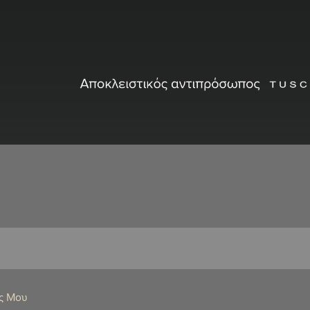
ς Μου