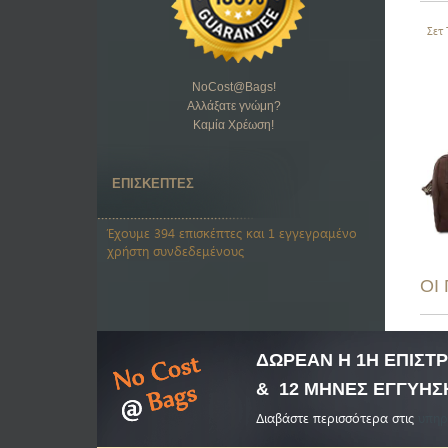
Σετ
NoCost@Bags
!
Αλλάξατε γνώμη?
Καμία Χρέωση!
ΕΠΙΣΚΕΠΤΕΣ
Έχουμε 394 επισκέπτες και 1 εγγεγραμένο
χρήστη συνδεδεμένους
ΟΙ
ΔΩΡΕΑΝ Η 1Η ΕΠΙΣ
& 12 ΜΗΝΕΣ ΕΓΓΥΗΣ
Διαβάστε περισσότερα στις
υπηρ