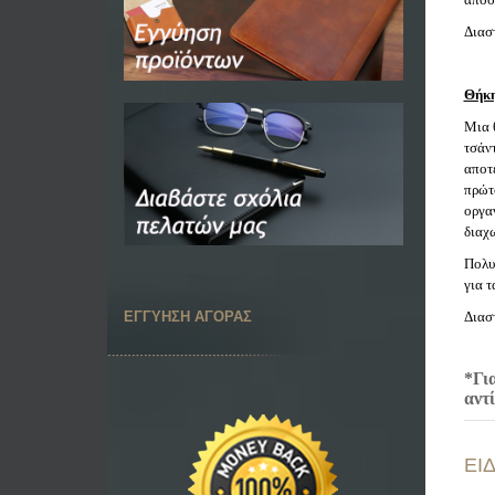
Διασ
Θήκη
Μια θ
τσάν
αποτ
πρώτ
οργα
διαχ
Πολυτ
για 
Διασ
ΕΓΓΥΗΣΗ ΑΓΟΡΑΣ
*Γι
αντ
ΕΙ