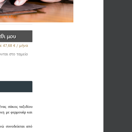
βάστε εδώ.
ε
47,68 €
/ μήνα
ονται στο ταμείο
ένας σάκος ταξιδίου
θήκη με φερμουάρ και
ενώ συνοδεύεται από