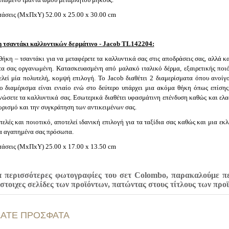
τάσεις (ΜxΠxΥ) 52.00 x 25.00 x 30.00 cm
 τσαντάκι καλλυντικών δερμάτινο - Jacob TL142204:
ήκη – τσαντάκι για να μεταφέρετε τα καλλυντικά σας στις αποδράσεις σας, αλλά κα
τα σας οργανωμένη. Κατασκευασμένη από μαλακό ιταλικό δέρμα, εξαιρετικής ποιό
ελεί μία πολυτελή, κομψή επιλογή. Το Jacob διαθέτει 2 διαμερίσματα όπου ανοίγ
ο διαμέρισμα είναι ενιαίο ενώ στο δεύτερο υπάρχει μια ακόμα θήκη όπως επίσης 
νώσετε τα καλλυντικά σας. Εσωτερικά διαθέτει υφασμάτινη επένδυση καθώς και ελα
ωρισμό και την συγκράτηση των αντικειμένων σας.
ελές και ποιοτικό, αποτελεί ιδανική επιλογή για τα ταξίδια σας καθώς και μια ε
τα αγαπημένα σας πρόσωπα.
τάσεις (ΜxΠxΥ) 25.00 x 17.00 x 13.50 cm
α περισσότερες φωτογραφίες του σετ Colombo, παρακαλούμε πε
ίστοιχες σελίδες των προϊόντων, πατώντας στους τίτλους των προ
ΔΑΤΕ ΠΡΟΣΦΑΤΑ