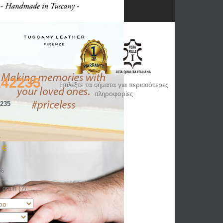
142235
Επιλέξτε τα σήματα για περισσότερες
πληροφορίες
235
€
 €
€
%
l grain (?)