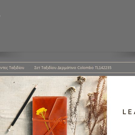
υ
ντες Ταξιδίου
Σετ Ταξιδίου Δερμάτινο Colombo TL142235