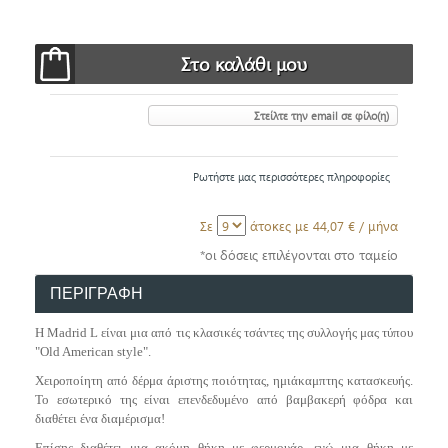
Στείλτε την email σε φίλο(η)
Ρωτήστε μας περισσότερες πληροφορίες
Σε
άτοκες με
44,07 €
/ μήνα
*οι δόσεις επιλέγονται στο ταμείο
ΠΕΡΙΓΡΑΦΗ
H Madrid L είναι μια από τις κλασικές τσάντες της συλλογής μας τύπου
"Old American style".
Χειροποίητη από δέρμα άριστης ποιότητας, ημιάκαμπτης κατασκευής.
Το εσωτερικό της είναι επενδεδυμένο από βαμβακερή φόδρα και
διαθέτει ένα διαμέρισμα!
Επίσης διαθέτει μια ακόμη θήκη με φερμουάρ, ενώ μια θήκη με