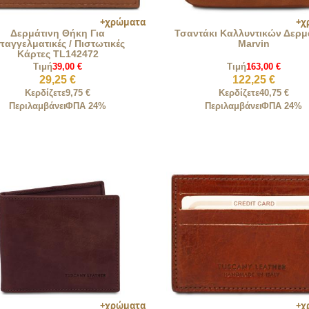
Δερμάτινη Θήκη Για
Τσαντάκι Καλλυντικών Δερμ
παγγελματικές / Πιστωτικές
Marvin
Κάρτες TL142472
Τιμή
39,00 €
Τιμή
163,00 €
29,25 €
122,25 €
Κερδίζετε
9,75 €
Κερδίζετε
40,75 €
Περιλαμβάνει
ΦΠΑ 24%
Περιλαμβάνει
ΦΠΑ 24%