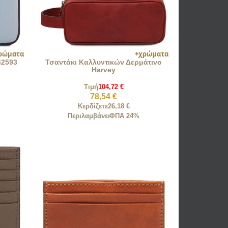
42593
Τσαντάκι Καλλυντικών Δερμάτινο
Harvey
Τιμή
104,72 €
78,54 €
Κερδίζετε
26,18 €
Περιλαμβάνει
ΦΠΑ 24%