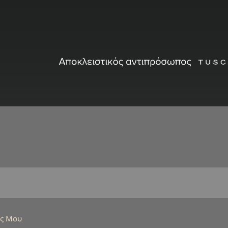
ός Μου