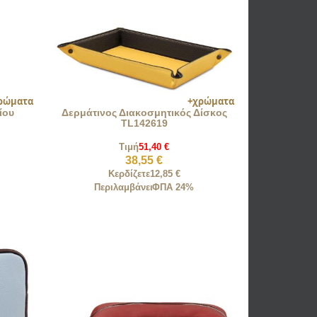
ίου
Δερμάτινος Διακοσμητικός Δίσκος
TL142619
Τιμή
51,40 €
38,55 €
Κερδίζετε
12,85 €
Περιλαμβάνει
ΦΠΑ 24%