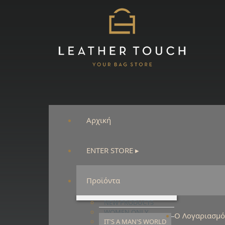
Αρχική
ENTER STORE ▸
Προϊόντα
NEW PRODUCTS
WOMEN ONLY
Ο Λογαριασμ
IT'S A MAN'S WORLD