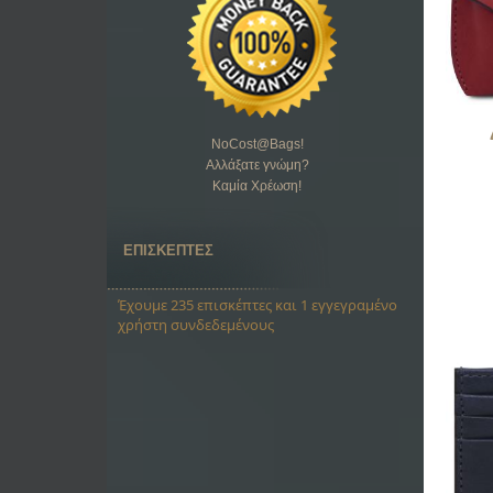
NoCost@Bags
!
Αλλάξατε γνώμη?
Καμία Χρέωση!
ΕΠΙΣΚΕΠΤΕΣ
Έχουμε 235 επισκέπτες και 1 εγγεγραμένο
χρήστη συνδεδεμένους