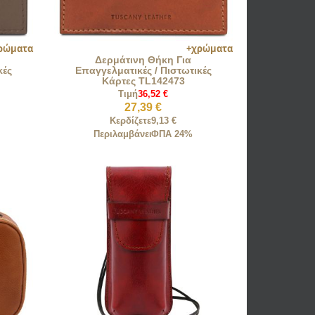
Δερμάτινη Θήκη Για
κές
Επαγγελματικές / Πιστωτικές
Κάρτες TL142473
Τιμή
36,52 €
27,39 €
Κερδίζετε
9,13 €
Περιλαμβάνει
ΦΠΑ 24%