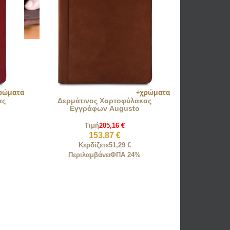
ας
Δερμάτινος Χαρτοφύλακας
Εγγράφων Augusto
Τιμή
205,16 €
153,87 €
Κερδίζετε
51,29 €
Περιλαμβάνει
ΦΠΑ 24%