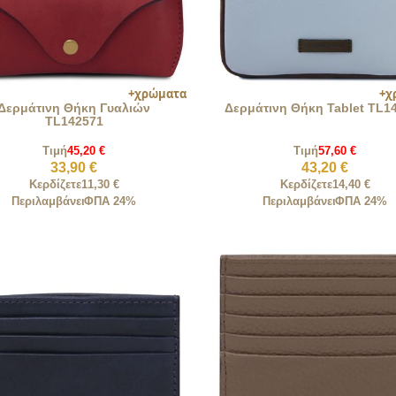
Δερμάτινη Θήκη Γυαλιών
Δερμάτινη Θήκη Tablet TL1
TL142571
Τιμή
45,20 €
Τιμή
57,60 €
33,90 €
43,20 €
Κερδίζετε
11,30 €
Κερδίζετε
14,40 €
Περιλαμβάνει
ΦΠΑ 24%
Περιλαμβάνει
ΦΠΑ 24%