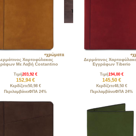
Δερμάτινος Χαρτοφύλακας
Δερμάτινος Χαρτοφύλακ
ράφων Με Λαβή Costantino
Εγγράφων Tiberio
Τιμή
203,92 €
Τιμή
194,00 €
152,94 €
145,50 €
Κερδίζετε
50,98 €
Κερδίζετε
48,50 €
Περιλαμβάνει
ΦΠΑ 24%
Περιλαμβάνει
ΦΠΑ 24%