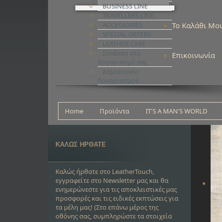
BUSINESS LINE
TRAVELLERS LINE
ACCESSORIES
Το Καλάθι Μο
SPECIAL OFFERS
LEATHER CARE
Σύνδεση στο
Επικοινωνία
Λογαριασμό σας
Δημιουργία
Λογαριασμού
Home
Προϊόντα
IT'S A MAN'S WORLD
ΚΑΛΩΣ ΗΡΘΑΤΕ
Καλώς ήρθατε στο LeatherTouch,
εγγραφείτε στο Newsletter μας και θα
ενημερώνεστε για τις αποκλειστικές μας
προσφορές και τις ειδικές εκπτώσεις για
τα μέλη μας! (Στο επάνω μέρος της
οθόνης σας, συμπληρώστε τα στοιχεία