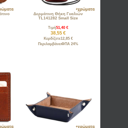
άτινο
Δερμάτινη Θήκη Γυαλιών
TL141282 Small Size
Τιμή
51,40 €
38,55 €
Κερδίζετε
12,85 €
Περιλαμβάνει
ΦΠΑ 24%