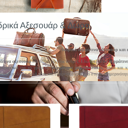
δρικά Αξεσουάρ & Δώρα
Ανδρικά δερμάτινα αξεσουάρ και
άτινα αξεσουάρ
και δώρα για τους άνδρες. Εδώ θα βρείτε
δερμάτινε
οσμητικά
για το γραφείο,
δερμάτινοι χαρτοφύλακες
, αλλά και κ
άσεις για δώρα αλλά είναι και εξαιρετικά χρήσιμα στην καθημερινότητ