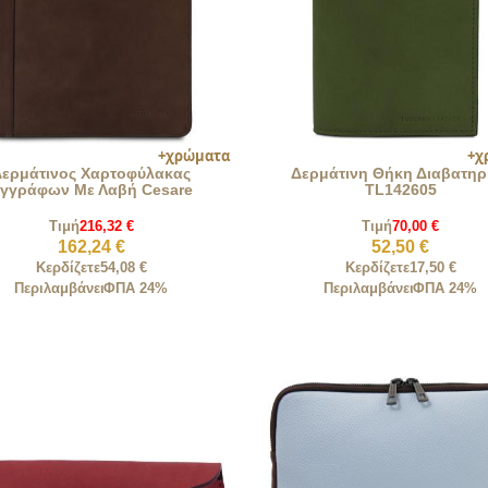
Δερμάτινος Χαρτοφύλακας
Δερμάτινη Θήκη Διαβατηρ
γγράφων Με Λαβή Cesare
TL142605
Τιμή
216,32 €
Τιμή
70,00 €
162,24 €
52,50 €
Κερδίζετε
54,08 €
Κερδίζετε
17,50 €
Περιλαμβάνει
ΦΠΑ 24%
Περιλαμβάνει
ΦΠΑ 24%