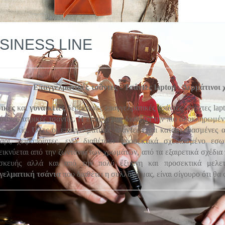
SINESS LINE
Επαγγελματικές τσάντες - Τσάντες laptop - Δερμάτινοι 
ικές
και
γυναικείες
δερμάτινες επαγγελματικές τσάντες, τσάντες lap
άτινες ιατρικές τσάντες. Η εταιρία μας διαθέτει την πιο ολοκληρωμέ
γελματία
. Όλες οι επαγγελματικές τσάντες είναι κατασκευασμένες 
άρι, χειροποίητες, ενώ διαθέτουν προσεκτικά σχεδιασμένο εσω
εικνύεται από την ζωντάνια των χρωμάτων, από τα εξαιρετικά σχέδια 
σκευής αλλά και από την πολύ έξυπνη και προσεκτικά μελε
γελματική τσάντα
που διαθέτει η συλλογή μας, είναι σίγουρο ότι θα