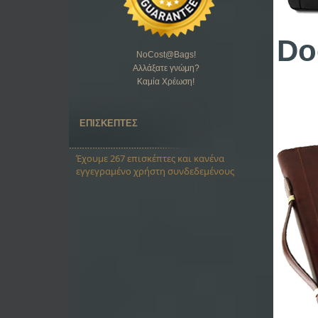
Do
NoCost@Bags
!
Αλλάξατε γνώμη?
Καμία Χρέωση!
ΕΠΙΣΚΕΠΤΕΣ
Έχουμε 267 επισκέπτες και κανένα
εγγεγραμένο χρήστη συνδεδεμένους