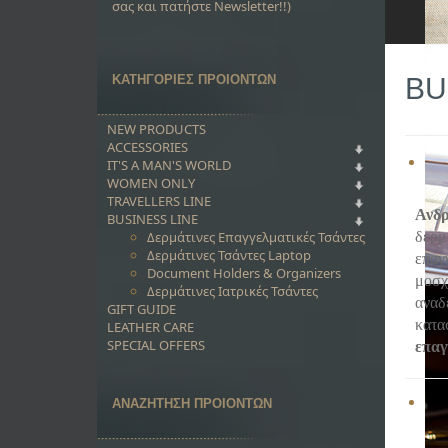
σας και πατήστε Newsletter!!)
ΚΑΤΗΓΟΡΙΕΣ ΠΡΟΙΟΝΤΩΝ
BU
NEW PRODUCTS
ACCESSORIES
IT'S A MAN'S WORLD
WOMEN ONLY
TRAVELLERS LINE
Ανδρ
BUSINESS LINE
Δερμάτινες Επαγγελματικές Τσάντες
δερμ
Δερμάτινες Τσάντες Laptop
επαγ
Document Holders & Organizers
μοσχ
Δερμάτινες Ιατρικές Τσάντες
αναδ
GIFT GUIDE
κατα
LEATHER CARE
SPECIAL OFFERS
επαγ
ΑΝΑΖΗΤΗΣΗ ΠΡΟΙΟΝΤΩΝ