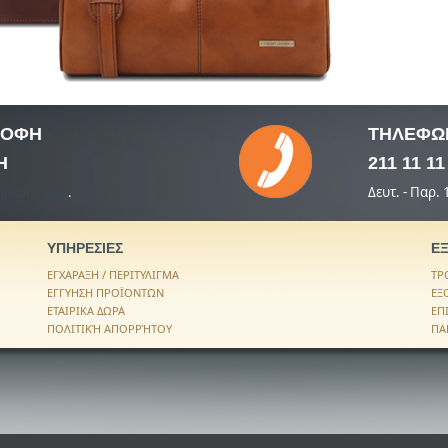
ΤΡΟΦΗ
ΤΗΛΕΦΩ
Η
211 11 11
ρεσίες μας
.
Δευτ. - Παρ.
ΥΠΗΡΕΣΙΕΣ
Ε
ΕΓΧΑΡΑΞΗ / ΠΕΡΙΤΥΛΙΓΜΑ
ΤΡ
ΕΓΓΥΗΣΗ ΠΡΟΪΟΝΤΩΝ
ΕΞ
ΕΤΑΙΡΙΚΑ ΔΩΡΑ
ΕΠ
ΠΟΛΙΤΙΚΉ ΑΠΟΡΡΉΤΟΥ
ΠΑ