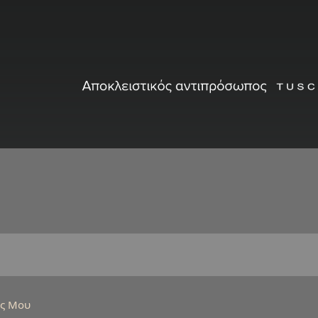
ός Μου