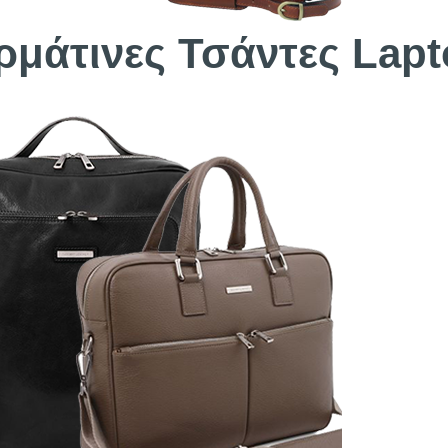
ρμάτινες Τσάντες Lap