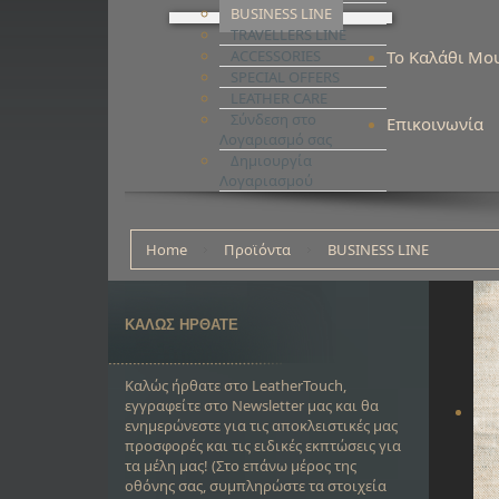
BUSINESS LINE
TRAVELLERS LINE
ACCESSORIES
Το Καλάθι Μο
SPECIAL OFFERS
LEATHER CARE
Σύνδεση στο
Επικοινωνία
Λογαριασμό σας
Δημιουργία
Λογαριασμού
Home
Προϊόντα
BUSINESS LINE
ΚΑΛΩΣ ΗΡΘΑΤΕ
Καλώς ήρθατε στο LeatherTouch,
εγγραφείτε στο Newsletter μας και θα
ενημερώνεστε για τις αποκλειστικές μας
προσφορές και τις ειδικές εκπτώσεις για
τα μέλη μας! (Στο επάνω μέρος της
οθόνης σας, συμπληρώστε τα στοιχεία