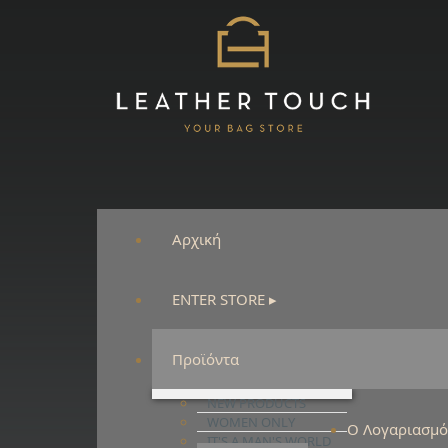
Αρχική
ENTER STORE ▸
Προϊόντα
NEW PRODUCTS
WOMEN ONLY
Ο Λογαριασμ
IT'S A MAN'S WORLD