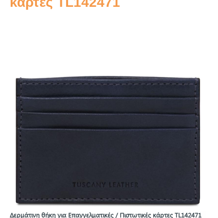
κάρτες TL142471
Δερμάτινη θήκη για Επαγγελματικές / Πιστωτικές κάρτες TL142471