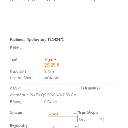
.
Κωδικός Προϊόντος:
TL142471
EAN:
--
Τιμή
39,00 €
29,25 €
Κερδίζετε
9,75 €
Περιλαμβάνει
ΦΠΑ 24%
Δέρμα
Full grain (?)
Διαστάσεις (ΜxΠxΥ)
9.00x0.40x7.80 CM
Βάρος
0.04 kg
Χρώμα
Περιτύλιγμα
Εγχάραξη