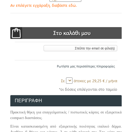
Αν επιλέγετε εγχάραξη, διαβάστε εδώ.
Στείλτε την email σε φίλο(η)
Ρωτήστε μας περισσότερες πληροφορίες
Σε
άτοκες με
29,25 €
/ μήνα
*οι δόσεις επιλέγονται στο ταμείο
ΠΕΡΙΓΡΑΦΗ
Πρακτική θήκη για επαγγελματικές / πιστωτικές κάρτες σε εξαιρετικά
compact διαστάσεις.
Είναι κ
ατασκευασμένη από εξαιρετικής ποιότητας ιταλικό δέρμα.
Διαθέτει 6 θήκες για κάρτες, 3 σε κάθε πλευρά της. Στο μέσο της