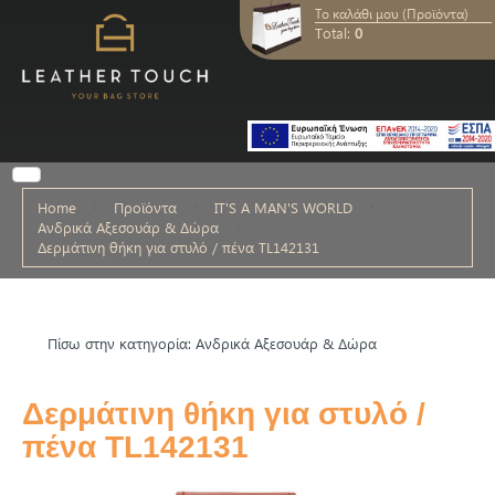
Το καλάθι μου (Προϊόντα)
Total:
0
Home
Προϊόντα
IT'S A MAN'S WORLD
Ανδρικά Αξεσουάρ & Δώρα
Δερμάτινη θήκη για στυλό / πένα TL142131
Πίσω στην κατηγορία: Ανδρικά Αξεσουάρ & Δώρα
Δερμάτινη θήκη για στυλό /
πένα TL142131