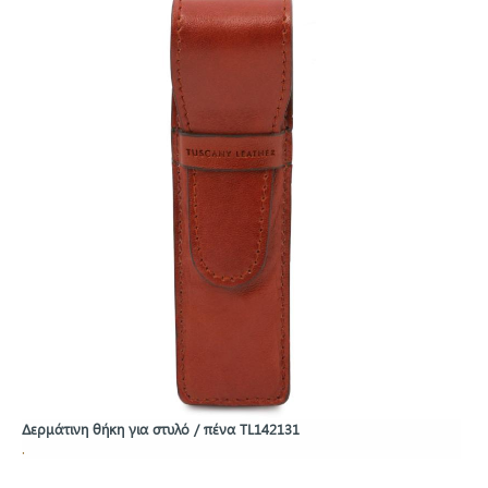
Δερμάτινη θήκη για στυλό / πένα TL142131
.