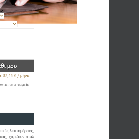
ε
32,45 €
/ μήνα
ονται στο ταμείο
τικές λεπτομέρειες,
εις, χαρίζουν
στυλ