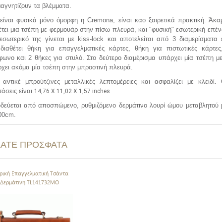
μαγνητίζουν τα βλέμματα.
είναι
φυσικά μόνο
όμορφη η
Cremona, είναι καο
ξαιρετικά πρακτική. Άκ
έτει μια τσέπη με φερμουάρ στην πίσω πλευρά,
και "φυσική" εσωτερική
επέν
εσωτερικό της γίνεται με
kiss
-
lock
και αποτελείται από 3 διαμερίσματα
α
διαθέτει
θήκη για επαγγελματικές κάρτες, θήκη για πιστωτικές κάρτες
φωνο και 2 θήκες για στυλό
. Στο δεύτερο διαμέρισμα υπάρχει μία τσέπη 
χει ακόμα μία τσέπη στην μπροστινή πλευρά.
 αντικέ μπρούτζινες μεταλλικές λεπτομέρειες και ασφαλίζει με κλειδί.
τάσεις είναι
14,76 X 11,02 X 1,57 inches
δεύεται από αποσπώμενο, ρυθμιζόμενο δερμάτινο λουρί ώμου μεταβλητού 
00cm.
ΔΑΤΕ ΠΡΟΣΦΑΤΑ
ρική Επαγγελματική Τσάντα
Δερμάτινη TL141732MO