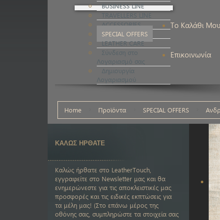
BUSINESS LINE
TRAVELLERS LINE
ACCESSORIES
Το Καλάθι Μο
SPECIAL OFFERS
LEATHER CARE
Σύνδεση στο
Επικοινωνία
Λογαριασμό σας
Δημιουργία
Λογαριασμού
Home
Προϊόντα
SPECIAL OFFERS
Ανδρ
ΚΑΛΩΣ ΗΡΘΑΤΕ
Καλώς ήρθατε στο LeatherTouch,
εγγραφείτε στο Newsletter μας και θα
ενημερώνεστε για τις αποκλειστικές μας
προσφορές και τις ειδικές εκπτώσεις για
τα μέλη μας! (Στο επάνω μέρος της
οθόνης σας, συμπληρώστε τα στοιχεία σας