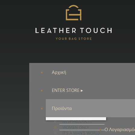
Αρχική
ENTER STORE ▸
Προϊόντα
NEW PRODUCTS
WOMEN ONLY
Ο Λογαριασμό
IT'S A MAN'S WORLD