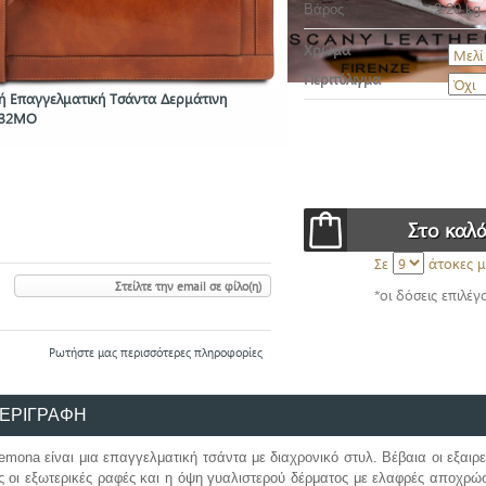
Βάρος
2.20 kg
Χρώμα
Περιτύλιγμα
ή Επαγγελματική Τσάντα Δερμάτινη
732MO
Σε
άτοκες μ
Στείλτε την email σε φίλο(η)
*οι δόσεις επιλέγ
Ρωτήστε μας περισσότερες πληροφορίες
ΕΡΙΓΡΑΦΗ
remona
είναι μια
επαγγελματική τσάντα με διαχρονικό στυλ. Βέβαια οι εξαιρε
 οι εξωτερικές ραφές και η όψη γυαλιστερού δέρματος με ελαφρές αποχρώσ