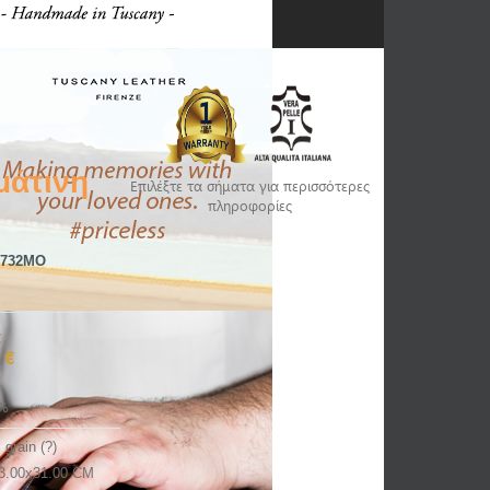
μάτινη
Επιλέξτε τα σήματα για περισσότερες
πληροφορίες
1732MO
€
 €
€
%
l grain (?)
3.00x31.00 CM