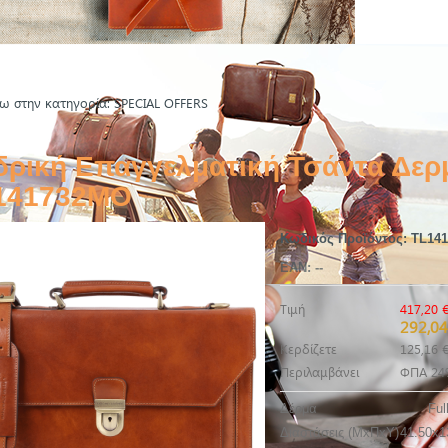
ω στην κατηγορία: SPECIAL OFFERS
δρική Επαγγελματική Τσάντα Δερ
141732MO
Κωδικός Προϊόντος:
TL14
EAN:
--
Τιμή
417,20 
292,04
Κερδίζετε
125,16 
Περιλαμβάνει
ΦΠΑ 24
Δέρμα
Ful
Διαστάσεις (ΜxΠxΥ)
41.50x1