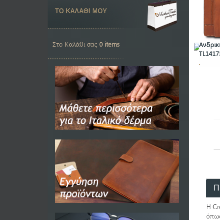
ΤΟ ΚΑΛΑΘΙ ΜΟΥ
Στο Καλάθι σας
0 items
Ανδρικ
TL141
.
Π
H C
όπως