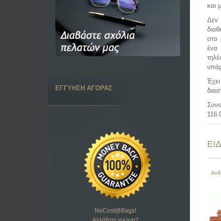
και 
Δεν 
διαθ
στο 
έν
τηλέ
υπάρ
Έχει
ΕΓΓΥΗΣΗ ΑΓΟΡΑΣ
διασ
Συνο
116.
ΕΙ
Ανδ
NoCost@Bags
!
Αλλάξατε γνώμη?