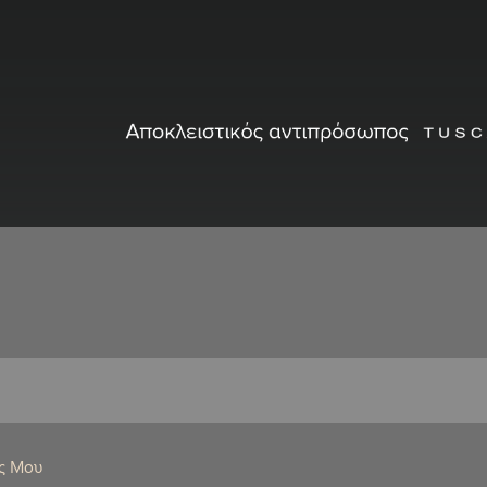
ς Μου