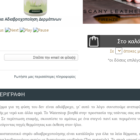
για Αδιαβροχοποίηση Δερμάτινων
Σε
άτοκες μ
Στείλτε την email σε φίλο(η)
*οι δόσεις επιλέγ
Ρωτήστε μας περισσότερες πληροφορίες
ΕΡΙΓΡΑΦΗ
έρμα για τη φύση του δεν είναι αδιάβροχο, γι' αυτό το λόγο συνιστούμε ανεπι
ής με νερό και άλλα υγρά. Το Waterstop βοηθά στην προστασία της τσάντας σας απ
.
Σε περίπτωση επαφής, σκουπίστε το αμέσως με ένα στεγνό πανί και περιμένετε ν
εύγοντας πηγές θερμότητας και έκθεση στον ήλιο.
ροστατευτικό σπρέυ αδιαβροχοποίησης είναι κατάλληλο για όλα τα λεία δέρματα, 
εριλαμβανομένων αυτών με διαπνέουσα μεμβράνη (Tex materials). Το σπρέι μπορεί 