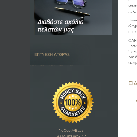
εσωτ
πολύτ
Είνα
ελεγ
συσκ
ΟΔΗ
Ξεσκ
Ψεκά
ΕΓΓΥΗΣΗ ΑΓΟΡΑΣ
Με έ
αφήσ
ΕΙ
Σ
NoCost@Bags
!
Αλλάξατε γνώμη?