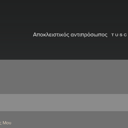
ς Μου