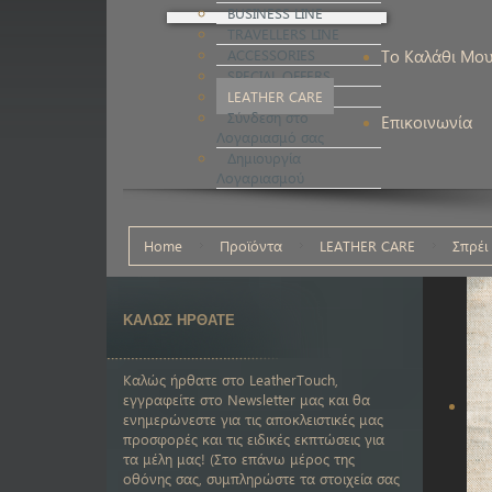
BUSINESS LINE
TRAVELLERS LINE
ACCESSORIES
Το Καλάθι Μο
SPECIAL OFFERS
LEATHER CARE
Σύνδεση στο
Επικοινωνία
Λογαριασμό σας
Δημιουργία
Λογαριασμού
Home
Προϊόντα
LEATHER CARE
Σπρέι
ΚΑΛΩΣ ΗΡΘΑΤΕ
Καλώς ήρθατε στο LeatherTouch,
εγγραφείτε στο Newsletter μας και θα
ενημερώνεστε για τις αποκλειστικές μας
προσφορές και τις ειδικές εκπτώσεις για
τα μέλη μας! (Στο επάνω μέρος της
οθόνης σας, συμπληρώστε τα στοιχεία σας