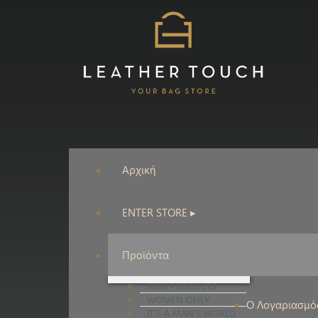
Αρχική
ENTER STORE ▸
Προϊόντα
NEW PRODUCTS
WOMEN ONLY
Ο Λογαριασμό
IT'S A MAN'S WORLD