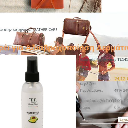
ω στην κατηγορία: LEATHER CARE
ρέι για Αδιαβροχοποίηση Δερμάτ
Κωδικός Προϊόντος:
TL141
EAN:
--
24,12 
Κερδίζετε
Περιλαμβάνει
ΦΠΑ 24
Διαστάσεις (ΜxΠxΥ)
4.00x4.
Βάρος
0.20 kg
Χρώμα