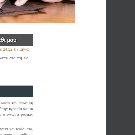
ε
24,12 €
/ μήνα
ονται στο ταμείο
φύλακτα την αποφυγή
ό την υγρασία και τα
α στεγνώσει φυσικά,
σουέτ και υφάσματα,
να χρησιμοποιηθεί σε