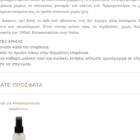
ερικούς χώρους σε παπούτσια, μπουφάν και τσάντες κτλ. Χρησιμοποιήστε το μ
ιμα αντικείμενα σας, το προϊόν στεγνώνει χωρίς ίχνη.
ι διάφανο, έχει βάση το λάδι από αβοκάντο, ενώ δεν περιέχει άλλα διαλύματα. 
μένο και υποαλλεργικό. Είναι επίσης φιλικό προς το περιβάλλον, χωρίς δια
ευασία των 100ml. Κατασκευάζεται στην Ιταλία.
ΓΙΕΣ ΧΡΗΣΗΣ
ονίστε καλά την επιφάνεια.
στε το προϊόν πάνω στην δερμάτινη επιφάνεια.
να καθαρό,μαλακό πανί και κυκλικές κινήσεις απλώστε ομοιόμορφα σε όλη 
τε να στεγνώσει.
ΔΑΤΕ ΠΡΟΣΦΑΤΑ
πρέι για Αδιαβροχοποίηση
Δερμάτινων