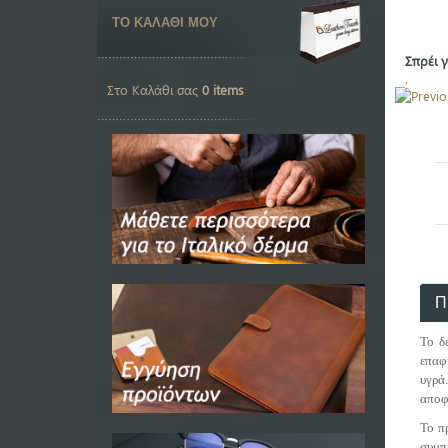
ΤΟ ΚΑΛΑΘΙ ΜΟΥ
Σπρέι 
.
Στο Καλάθι σας
0 items
Π
Το δ
επαφ
υγρά
αποφ
To π
συμπ