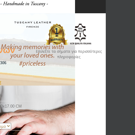
ινων
Επιλέξτε τα σήματα για περισσότερες
πληροφορίες
306
€
%
00x17.00 CM