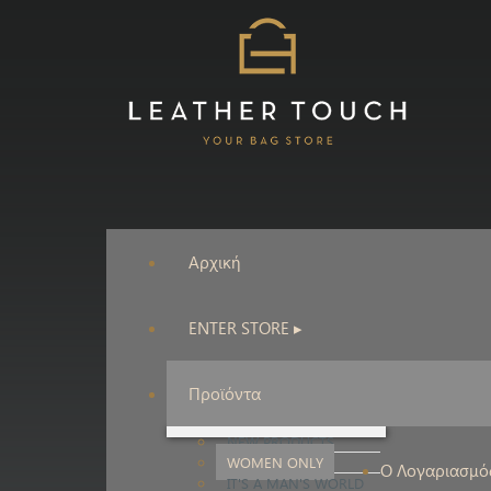
Αρχική
ENTER STORE ▸
Προϊόντα
NEW PRODUCTS
WOMEN ONLY
Ο Λογαριασμό
IT'S A MAN'S WORLD