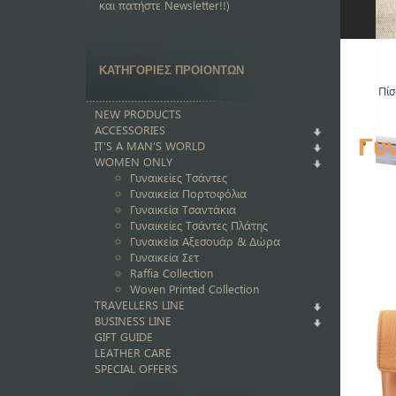
και πατήστε Newsletter!!)
ΚΑΤΗΓΟΡΙΕΣ ΠΡΟΙΟΝΤΩΝ
Πίσ
NEW PRODUCTS
ACCESSORIES
Γυ
IT'S A MAN'S WORLD
WOMEN ONLY
Γυναικείες Τσάντες
Γυναικεία Πορτοφόλια
Γυναικεία Τσαντάκια
Γυναικείες Τσάντες Πλάτης
Γυναικεία Αξεσουάρ & Δώρα
Γυναικεία Σετ
Raffia Collection
Woven Printed Collection
TRAVELLERS LINE
BUSINESS LINE
GIFT GUIDE
LEATHER CARE
SPECIAL OFFERS