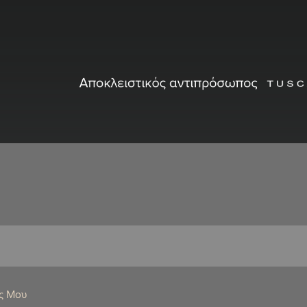
ς Μου