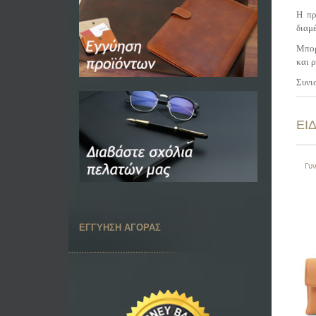
Η πρ
διαμέ
Μπορ
και 
Συνι
ΕΙ
Γυ
ΕΓΓΥΗΣΗ ΑΓΟΡΑΣ