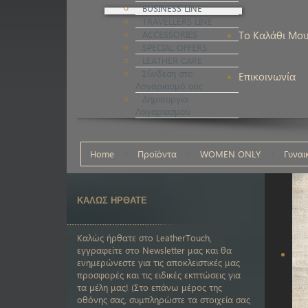
BUSINESS LINE
TRAVELLERS LINE
ACCESSORIES
Το Καλάθι Μο
SPECIAL OFFERS
LEATHER CARE
Σύνδεση στο
Επικοινωνία
Λογαριασμό σας
Δημιουργία
Λογαριασμού
Home
Προϊόντα
WOMEN ONLY
Γυναι
ΚΑΛΩΣ ΗΡΘΑΤΕ
Καλώς ήρθατε στο LeatherTouch,
εγγραφείτε στο Newsletter μας και θα
ενημερώνεστε για τις αποκλειστικές μας
προσφορές και τις ειδικές εκπτώσεις για
τα μέλη μας! (Στο επάνω μέρος της
οθόνης σας, συμπληρώστε τα στοιχεία σας