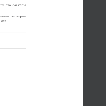
ίται από ένα ενιαίο
δερμάτινο αποσπώμενο
ό σας.