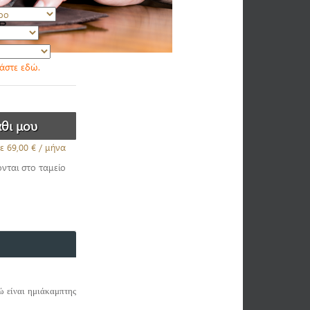
βάστε εδώ.
ε
69,00 €
/ μήνα
ονται στο ταμείο
ώ είναι ημιάκαμπτης