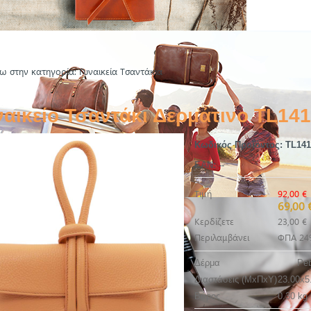
ω στην κατηγορία: Γυναικεία Τσαντάκια
ναικείο Τσαντάκι Δερμάτινο TL14
Κωδικός Προϊόντος:
TL141
EAN:
--
Τιμή
92,00 €
69,00 
Κερδίζετε
23,00 €
Περιλαμβάνει
ΦΠΑ 24
Δέρμα
Peb
Διαστάσεις (ΜxΠxΥ)
23.00x5
Βάρος
0.30 kg