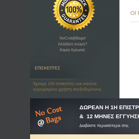
ΟΙ
NoCost@Bags
!
Αλλάξατε γνώμη?
Καμία Χρέωση!
ΕΠΙΣΚΕΠΤΕΣ
Έχουμε 150 επισκέπτες και κανένα
εγγεγραμένο χρήστη συνδεδεμένους
ΔΩΡΕΑΝ Η 1Η ΕΠΙΣ
& 12 ΜΗΝΕΣ ΕΓΓΥΗΣ
Διαβάστε περισσότερα στις
υπηρ