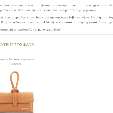
όσβαση στο εσωτερικό του γίνεται με ιδιαίτερο τρόπο! Το εσωτερικό αποτελε
ρισμα και διαθέτει μια θήκηανοιχτού τύπου και μια τσέπη με φερμουάρ.
είτε να το κρατήσετε σαν clutch από την περίτεχνη λαβή του ύψους 10cm ή με το 
ρυθμιζόμενο λουράκι του (61cm - 124cm) ως κρεμαστό στον ώμο ή χιαστί στον κορμ
στάται για εντυπωσιακές και μόνο
εμφανίσεις!
ΔΑΤΕ ΠΡΟΣΦΑΤΑ
ναικείο Τσαντάκι Δερμάτινο
TL141990