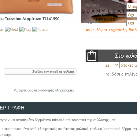
Χρώμα
Περιτύλιγμα
είο Τσαντάκι Δερμάτινο TL141990
Εγχάραξη
Αν επιλέγετε εγχάραξη, δια
Σε
άτοκες μ
Στείλτε την email σε φίλο(η)
*οι δόσεις επιλέγ
Ρωτήστε μας περισσότερες πληροφορίες
ΕΡΙΓΡΑΦΗ
ιαχρονικά αγαπημένο δερμάτινο minaudiere τσαντάκι της συλλογής μας!
ι κατασκευασμένο από εξαιρετικής ποιότητας μαλακό ιταλικό hammered δέρμα εν
σκευής.