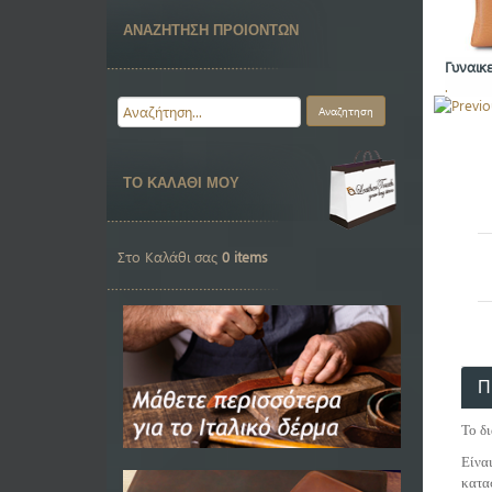
ΑΝΑΖΗΤΗΣΗ ΠΡΟΙΟΝΤΩΝ
Γυναικ
.
ΤΟ ΚΑΛΑΘΙ ΜΟΥ
Στο Καλάθι σας
0 items
Π
Το δ
Είνα
κατα