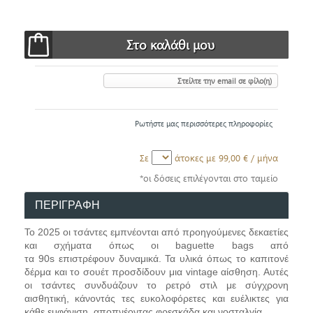
Στείλτε την email σε φίλο(η)
Ρωτήστε μας περισσότερες πληροφορίες
Σε
άτοκες με
99,00 €
/ μήνα
*οι δόσεις επιλέγονται στο ταμείο
ΠΕΡΙΓΡΑΦΗ
Το 2025 οι τσάντες εμπνέονται από προηγούμενες δεκαετίες
και σχήματα όπως οι baguette bags από
τα
90s
επιστρέφουν δυναμικά. Τα υλικά όπως το καπιτονέ
δέρμα και το σουέτ προσδίδουν μια vintage αίσθηση. Αυτές
οι τσάντες συνδυάζουν το ρετρό στιλ με σύγχρονη
αισθητική, κάνοντάς τες ευκολοφόρετες και ευέλικτες για
κάθε εμφάνιση, αποπνέοντας φρεσκάδα και νοσταλγία.