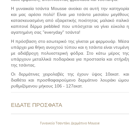
Η γυναικεία τσάντα Mousse ανοίκει σε αυτή την κατηγορία
και μας αρέσει πολύ! Ε
ίναι μια τσάντα μεσαίου μεγέθους
κατασκευασμένη από εξαιρετικής ποιότητας
μαλακό ιταλικό
καπιτονέ δέρμα pebbled
που υπόσχεται να γίνει εύκολα η
αγαπημένη σας "everyday" τσάντα!
Η πρόσβαση στο εσωτερικό της γίνεται με φερμουάρ. Μέσα
υπάρχει μια θήκη ανοιχτού τύπου και η τσάντα είναι ντυμένη
με αδιάβροχη πολυεστερική φόδρα. Στο κάτω μέρος της
υπάρχουν μεταλλικά ποδαράκια για προστασία και στήριξη
της τσάντας.
Οι δερμάτινες χειρολαβές της έχουν ύψος 10εκατ. και
διαθέτει και προσθαφαιρούμενο δερμάτινο λουράκι ώμου
ρυθμιζόμενου μήκους 106 - 127εκατ.
ΕΙΔΑΤΕ ΠΡΟΣΦΑΤΑ
Γυναικείο Τσαντάκι Δερμάτινο Mousse