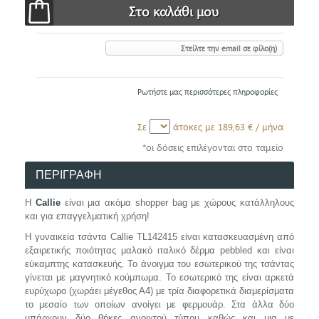
Στείλτε την email σε φίλο(η)
Ρωτήστε μας περισσότερες πληροφορίες
Σε
άτοκες με
189,63 €
/ μήνα
*οι δόσεις επιλέγονται στο ταμείο
ΠΕΡΙΓΡΑΦΗ
Η
Callie
είναι μια ακόμα shopper bag με χώρους κατάλληλους
και για επαγγελματική χρήση!
Η γυναικεία τσάντα Callie TL142415 είναι κατασκευασμένη από
εξαιρετικής ποιότητας μαλακό ιταλικό δέρμα pebbled και είναι
εύκαμπτης κατασκευής. Το άνοιγμα του εσωτερικού της τσάντας
γίνεται με μαγνητικό κούμπωμα. Το εσωτερικό της είναι αρκετά
ευρύχωρο (χωράει μέγεθος Α4) με τρία διαφορετικά διαμερίσματα
το μεσαίο των οποίων ανοίγει με φερμουάρ. Στα άλλα δύο
υπάρχουν δύο θήκες ανοιχτού τύπου καθώς και μια με