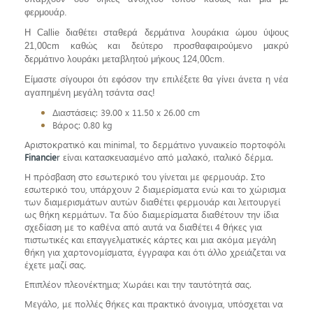
φερμουάρ.
Η Callie διαθέτει σταθερά δερμάτινα λουράκια ώμου ύψους
21,00cm καθώς και δεύτερο προσθαφαιρούμενο μακρύ
δερμάτινο λουράκι μεταβλητού μήκους 124,00cm.
Eίμαστε σίγουροι ότι εφόσον την επιλέξετε θα γίνει άνετα η νέα
αγαπημένη μεγάλη τσάντα σας!
Διαστάσεις: 39.00 x 11.50 x 26.00 cm
Βάρος: 0.80 kg
Αριστοκρατικό και minimal, το δερμάτινο γυναικείο πορτοφόλι
Financie
r
είναι κατασκευασμένο από μαλακό, ιταλικό δέρμα.
Η πρόσβαση στο εσωτερικό του γίνεται με φερμουάρ. Στο
εσωτερικό του, υπάρχουν 2 διαμερίσματα ενώ και το χώρισμα
των διαμερισμάτων αυτών διαθέτει φερμουάρ και λειτουργεί
ως θήκη κερμάτων. Τα δύο διαμερίσματα διαθέτουν την ίδια
σχεδίαση με το καθένα από αυτά να διαθέτει 4 θήκες για
πιστωτικές και επαγγελματικές κάρτες και μια ακόμα μεγάλη
θήκη για χαρτονομίσματα, έγγραφα και ότι άλλο χρειάζεται να
έχετε μαζί σας.
Επιπλέον πλεονέκτημα; Χωράει και την ταυτότητά σας.
Μεγάλο, με πολλές θήκες και πρακτικό άνοιγμα, υπόσχεται να