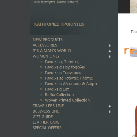
και πατήστε Newsletter!!)
ΚΑΤΗΓΟΡΙΕΣ ΠΡΟΙΟΝΤΩΝ
Πίσ
NEW PRODUCTS
ACCESSORIES
Γυ
IT'S A MAN'S WORLD
WOMEN ONLY
Γυναικείες Τσάντες
Γυναικεία Πορτοφόλια
Γυναικεία Τσαντάκια
Γυναικείες Τσάντες Πλάτης
Γυναικεία Αξεσουάρ & Δώρα
Γυναικεία Σετ
Raffia Collection
Woven Printed Collection
TRAVELLERS LINE
BUSINESS LINE
GIFT GUIDE
LEATHER CARE
SPECIAL OFFERS