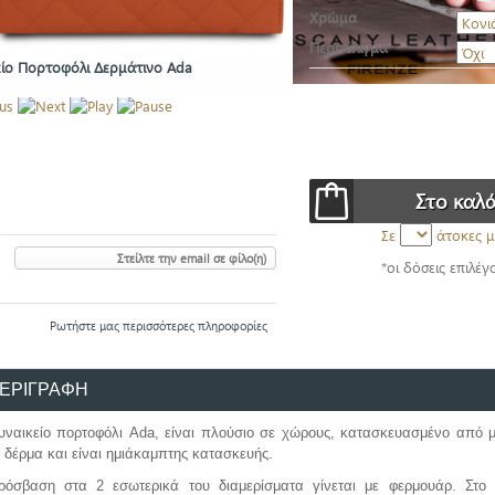
Χρώμα
Περιτύλιγμα
είο Πορτοφόλι Δερμάτινο Ada
Σε
άτοκες μ
Στείλτε την email σε φίλο(η)
*οι δόσεις επιλέγ
Ρωτήστε μας περισσότερες πληροφορίες
ΕΡΙΓΡΑΦΗ
υναικείο πορτοφόλι Ada, είναι πλούσιο σε χώρους, κατασκευασμένο από μα
n δέρμα και είναι ημιάκαμπτης κατασκευής.
όσβαση στα 2 εσωτερικά του διαμερίσματα γίνεται με φερμουάρ. Στο 