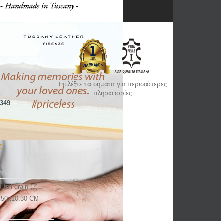
Επιλέξτε τα σήματα για περισσότερες
πληροφορίες
349
€
€
%
t full grain (?)
.50x10.30 CM