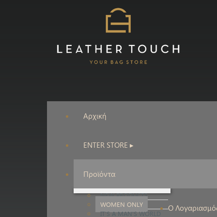
Αρχική
ENTER STORE ▸
Προϊόντα
NEW PRODUCTS
WOMEN ONLY
Ο Λογαριασμό
IT'S A MAN'S WORLD