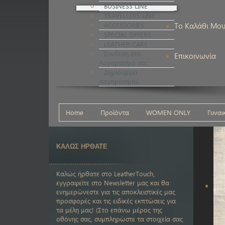
BUSINESS LINE
TRAVELLERS LINE
ACCESSORIES
Το Καλάθι Μο
SPECIAL OFFERS
LEATHER CARE
Σύνδεση στο
Επικοινωνία
Λογαριασμό σας
Δημιουργία
Λογαριασμού
Home
Προϊόντα
WOMEN ONLY
Γυναι
ΚΑΛΩΣ ΗΡΘΑΤΕ
Καλώς ήρθατε στο LeatherTouch,
εγγραφείτε στο Newsletter μας και θα
ενημερώνεστε για τις αποκλειστικές μας
προσφορές και τις ειδικές εκπτώσεις για
τα μέλη μας! (Στο επάνω μέρος της
οθόνης σας, συμπληρώστε τα στοιχεία σας