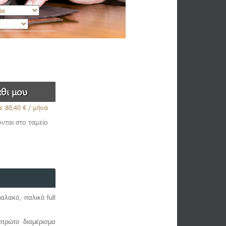
ε
80,40 €
/ μήνα
ονται στο ταμείο
λακό, ιταλικό full
πρώτο διαμέρισμα