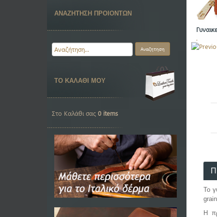
ΑΝΑΖΗΤΗΣΗ ΠΡΟΙΟΝΤΩΝ
Γυναικ
.
ΤΟ ΚΑΛΑΘΙ ΜΟΥ
Στο Καλάθι σας
0 items
Π
Το γ
grai
Η πρ