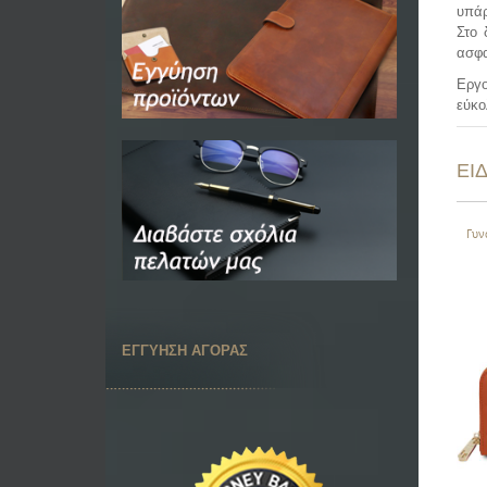
υπάρ
Στο 
ασφα
Εργο
εύκο
ΕΙ
Γυν
ΕΓΓΥΗΣΗ ΑΓΟΡΑΣ