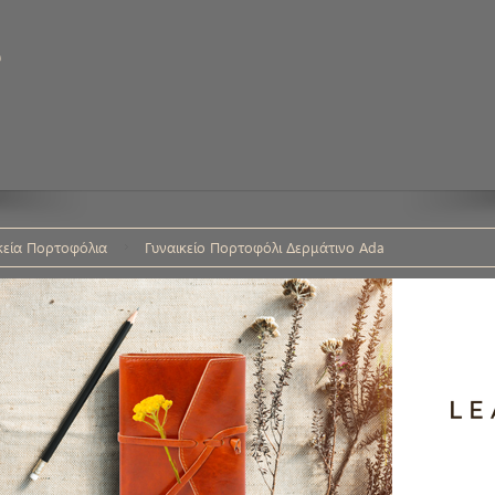
υ
κεία Πορτοφόλια
Γυναικείο Πορτοφόλι Δερμάτινο Ada