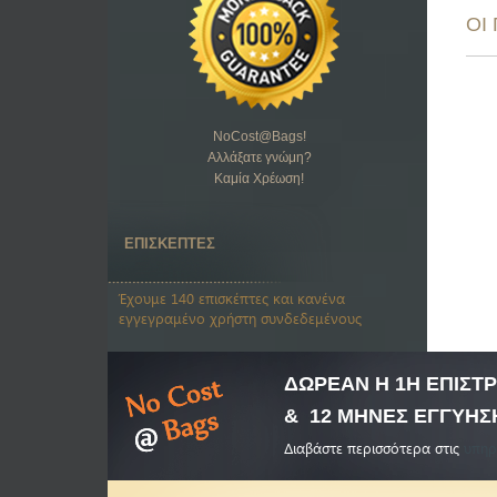
ΟΙ
NoCost@Bags
!
Αλλάξατε γνώμη?
Καμία Χρέωση!
ΕΠΙΣΚΕΠΤΕΣ
Έχουμε 140 επισκέπτες και κανένα
εγγεγραμένο χρήστη συνδεδεμένους
ΔΩΡΕΑΝ Η 1Η ΕΠΙΣ
& 12 ΜΗΝΕΣ ΕΓΓΥΗΣ
Διαβάστε περισσότερα στις
υπηρ