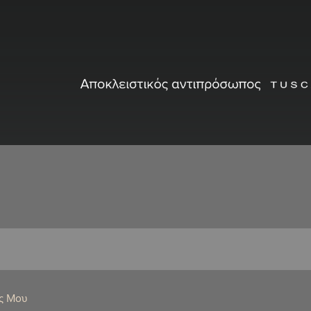
ς Μου