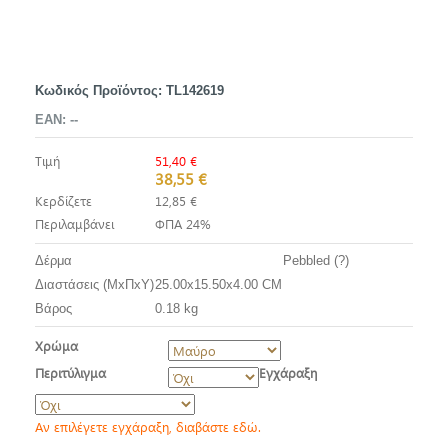
Κωδικός Προϊόντος:
TL142619
EAN:
--
Τιμή
51,40 €
38,55 €
Κερδίζετε
12,85 €
Περιλαμβάνει
ΦΠΑ 24%
Δέρμα
Pebbled (?)
Διαστάσεις (ΜxΠxΥ)
25.00x15.50x4.00 CM
Βάρος
0.18 kg
Χρώμα
Περιτύλιγμα
Εγχάραξη
Αν επιλέγετε εγχάραξη, διαβάστε εδώ.