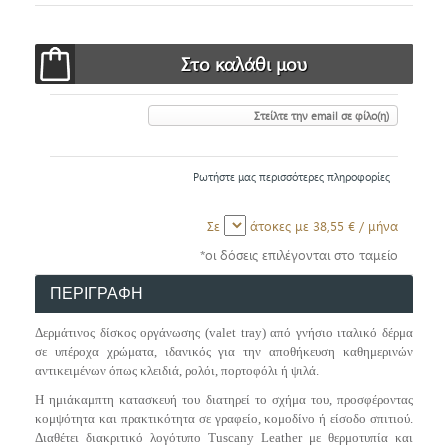
Στείλτε την email σε φίλο(η)
Ρωτήστε μας περισσότερες πληροφορίες
Σε
άτοκες με
38,55 €
/ μήνα
*οι δόσεις επιλέγονται στο ταμείο
ΠΕΡΙΓΡΑΦΗ
Δερμάτινος δίσκος οργάνωσης (valet tray) από γνήσιο ιταλικό δέρμα
σε υπέροχα χρώματα, ιδανικός για την αποθήκευση καθημερινών
αντικειμένων όπως κλειδιά, ρολόι, πορτοφόλι ή ψιλά.
Η ημιάκαμπτη κατασκευή του διατηρεί το σχήμα του, προσφέροντας
κομψότητα και πρακτικότητα σε γραφείο, κομοδίνο ή είσοδο σπιτιού.
Διαθέτει διακριτικό λογότυπο Tuscany Leather με θερμοτυπία και