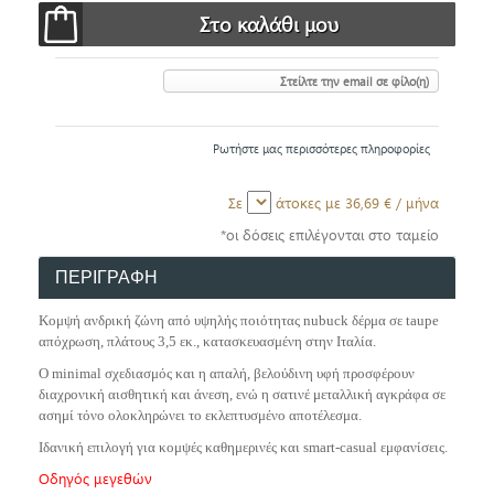
Στείλτε την email σε φίλο(η)
Ρωτήστε μας περισσότερες πληροφορίες
Σε
άτοκες με
36,69 €
/ μήνα
*οι δόσεις επιλέγονται στο ταμείο
ΠΕΡΙΓΡΑΦΗ
Κομψή ανδρική ζώνη από υψηλής ποιότητας nubuck δέρμα σε taupe
απόχρωση, πλάτους 3,5 εκ., κατασκευασμένη στην Ιταλία.
Ο minimal σχεδιασμός και η απαλή, βελούδινη υφή προσφέρουν
διαχρονική αισθητική και άνεση, ενώ η σατινέ μεταλλική αγκράφα σε
ασημί τόνο ολοκληρώνει το εκλεπτυσμένο αποτέλεσμα.
Ιδανική επιλογή για κομψές καθημερινές και smart-casual εμφανίσεις.
Οδηγός μεγεθών