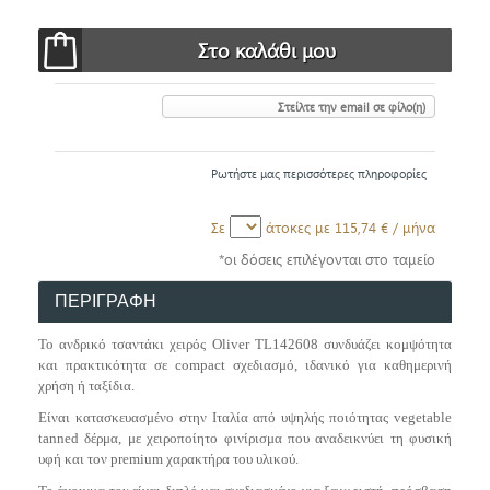
Στείλτε την email σε φίλο(η)
Ρωτήστε μας περισσότερες πληροφορίες
Σε
άτοκες με
115,74 €
/ μήνα
*οι δόσεις επιλέγονται στο ταμείο
ΠΕΡΙΓΡΑΦΗ
Το ανδρικό τσαντάκι χειρός
Oliver TL142608
συνδυάζει κομψότητα
και πρακτικότητα σε compact σχεδιασμό, ιδανικό για καθημερινή
χρήση ή ταξίδια.
Είναι κατασκευασμένο στην Ιταλία από υψηλής ποιότητας vegetable
tanned δέρμα, με χειροποίητο φινίρισμα που αναδεικνύει τη φυσική
υφή και τον premium χαρακτήρα του υλικού.