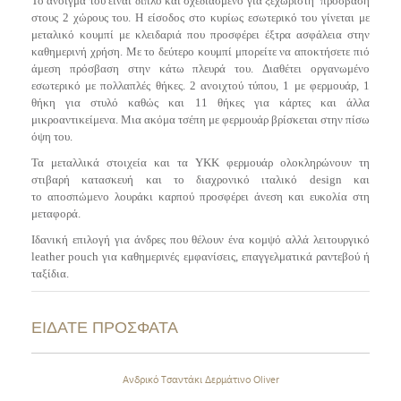
Το άνοιγμα του είναι διπλό και σχεδιασμένο για ξεχωριστή πρόσβαση
στους 2 χώρους του. Η είσοδος στο κυρίως εσωτερικό του γίνεται με
μεταλικό κουμπί με κλειδαριά που προσφέρει έξτρα ασφάλεια στην
καθημερινή χρήση. Με το δεύτερο κουμπί μπορείτε να αποκτήσετε πιό
άμεση πρόσβαση στην κάτω πλευρά του.
Διαθέτει οργανωμένο
εσωτερικό με πολλαπλές θήκες. 2 ανοιχτού τύπου, 1 με φερμουάρ, 1
θήκη για στυλό καθώς και 11 θήκες για κάρτες και άλλα
μικροαντικείμενα. Μια ακόμα τσέπη με φερμουάρ βρίσκεται στην πίσω
όψη του.
Τα μεταλλικά στοιχεία και τα YKK φερμουάρ ολοκληρώνουν τη
στιβαρή κατασκευή και το διαχρονικό ιταλικό design και
τ
ο
αποσπώμενο λουράκι καρπού προσφέρει άνεση και ευκολία στη
μεταφορά.
Ιδανική επιλογή για άνδρες που θέλουν ένα κομψό αλλά λειτουργικό
leather pouch για καθημερινές εμφανίσεις, επαγγελματικά ραντεβού ή
ταξίδια.
ΕΙΔΑΤΕ ΠΡΟΣΦΑΤΑ
Ανδρικό Τσαντάκι Δερμάτινο Oliver