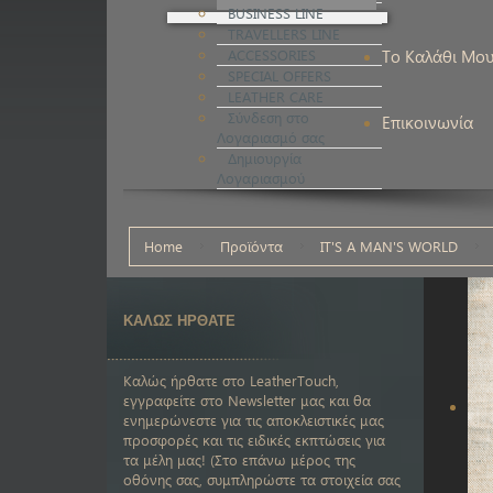
BUSINESS LINE
TRAVELLERS LINE
ACCESSORIES
Το Καλάθι Μο
SPECIAL OFFERS
LEATHER CARE
Σύνδεση στο
Επικοινωνία
Λογαριασμό σας
Δημιουργία
Λογαριασμού
Home
Προϊόντα
IT'S A MAN'S WORLD
ΚΑΛΩΣ ΗΡΘΑΤΕ
Καλώς ήρθατε στο LeatherTouch,
εγγραφείτε στο Newsletter μας και θα
ενημερώνεστε για τις αποκλειστικές μας
προσφορές και τις ειδικές εκπτώσεις για
τα μέλη μας! (Στο επάνω μέρος της
οθόνης σας, συμπληρώστε τα στοιχεία σας