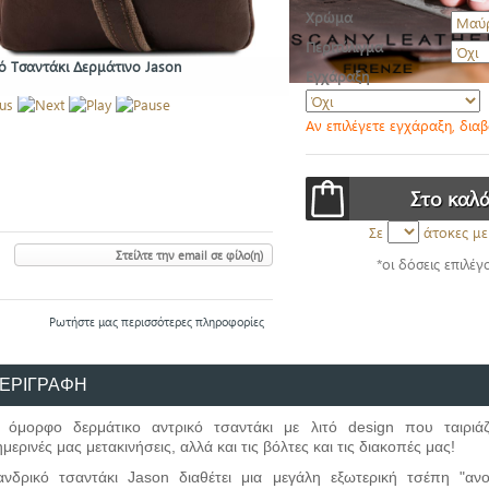
Χρώμα
Περιτύλιγμα
ό Τσαντάκι Δερμάτινο Jason
Εγχάραξη
Αν επιλέγετε εγχάραξη, δια
Σε
άτοκες με
Στείλτε την email σε φίλο(η)
*οι δόσεις επιλέγ
Ρωτήστε μας περισσότερες πληροφορίες
ΕΡΙΓΡΑΦΗ
 όμορφο δερμάτικο αντρικό τσαντάκι με λιτό design που ταιριάζ
μερινές μας μετακινήσεις, αλλά και τις βόλτες και τις διακοπές μας!
ανδρικό τσαντάκι Jason διαθέτει μια μεγάλη εξωτερική τσέπη "αν