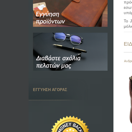
πρόσ
εσωτ
υπάρ
Το 
μόλι
ΕΙ
Ανδρι
ΕΓΓΥΗΣΗ ΑΓΟΡΑΣ