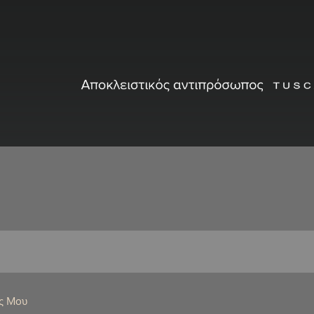
ς Μου