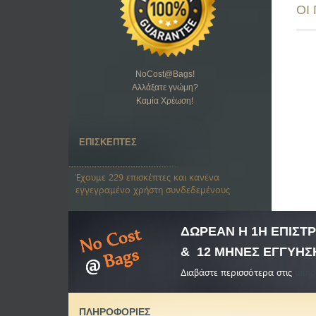
ΟΙ
NoCost@Bags
!
Αλλάξατε γνώμη?
Καμία Χρέωση!
ΕΠΙΣΚΕΠΤΕΣ
Έχουμε 229 επισκέπτες και κανένα
εγγεγραμένο χρήστη συνδεδεμένους
ΔΩΡΕΑΝ Η 1Η ΕΠΙΣ
& 12 ΜΗΝΕΣ ΕΓΓΥΗΣ
Διαβάστε περισσότερα στις
υπηρ
ΠΛΗΡΟΦΟΡΙΕΣ