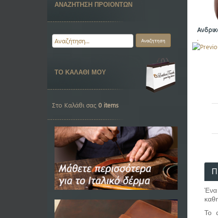
ΑΝΑΖΗΤΗΣΗ ΠΡΟΙΟΝΤΩΝ
Ανδρικ
.
ΤΟ ΚΑΛΑΘΙ ΜΟΥ
Στο Καλάθι σας
0 items
Π
Ένα
καθη
Το 