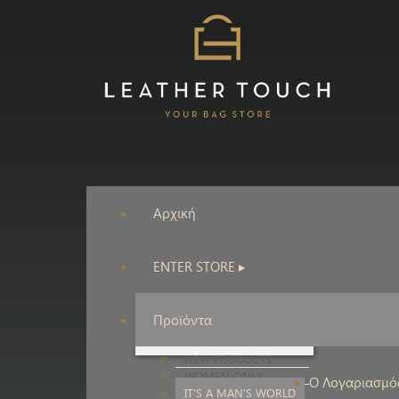
Αρχική
ENTER STORE ▸
Προϊόντα
NEW PRODUCTS
WOMEN ONLY
Ο Λογαριασμό
IT'S A MAN'S WORLD