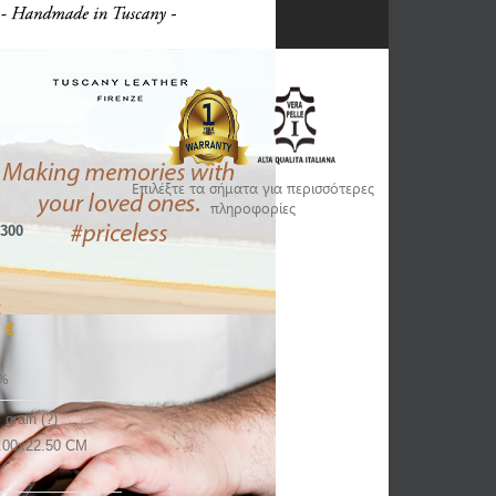
Επιλέξτε τα σήματα για περισσότερες
πληροφορίες
300
€
 €
%
l grain (?)
.00x22.50 CM