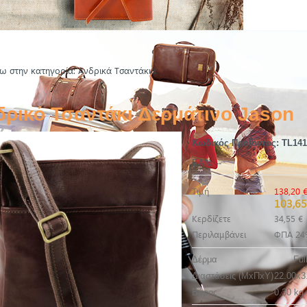
ω στην κατηγορία: Ανδρικά Τσαντάκια
δρικό Τσαντάκι Δερμάτινο Jason
Κωδικός Προϊόντος:
TL141
EAN:
--
Τιμή
138,20 
103,65
Κερδίζετε
34,55 €
Περιλαμβάνει
ΦΠΑ 24
Δέρμα
Ful
Διαστάσεις (ΜxΠxΥ)
22.00x3
Βάρος
0.30 kg