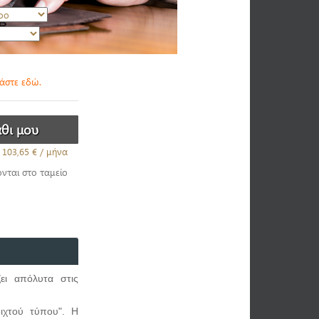
βάστε εδώ.
103,65 €
/ μήνα
ονται στο ταμείο
ει απόλυτα στις
οιχτού τύπου". Η