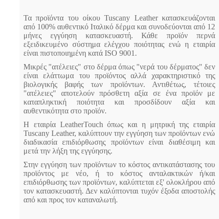
Τα προϊόντα του οίκου Tuscany Leather κατασκευάζονται
από 100% αυθεντικό Ιταλικό δέρμα και συνοδεύονται από 12
μήνες εγγύηση κατασκευαστή. Κάθε προϊόν περνά
εξειδικευμένο σύστημα ελέγχου ποιότητας ενώ η εταιρία
είναι πιστοποιημένη κατά ISO 9001.
Μικρές "ατέλειες" στο δέρμα όπως "νερά του δέρματος" δεν
είναι ελάττωμα του προϊόντος αλλά χαρακτηριστικό της
βιολογικής βαφής των προϊόντων. Αντιθέτως, τέτοιες
"ατέλειες" αποτελούν πρόσθετη αξία σε ένα προϊόν με
καταπληκτική ποιότητα και προσδίδουν αξία και
αυθεντικότητα στο προϊόν.
Η εταιρία LeatherTouch όπως και η μητρική της εταιρία
Tuscany Leather, καλύπτουν την εγγύηση των προϊόντων ενώ
διαδικασία επιδιόρθωσης προϊόντων είναι διαθέσιμη και
μετά την λήξη της εγγύησης.
Στην εγγύηση των προϊόντων το κόστος αντικατάστασης του
προϊόντος με νέο, ή το κόστος ανταλακτικών ή/και
επιδιόρθωσης των προϊόντων, καλύπτεται εξ' ολοκλήρου από
τον κατασκευαστή. Δεν καλύπτονται τυχόν έξοδα αποστολής
από και προς τον καταναλωτή.