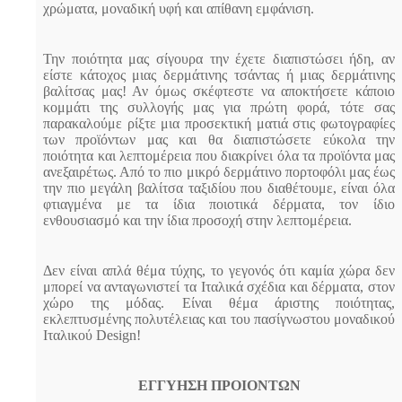
χρώματα, μοναδική υφή και απίθανη εμφάνιση.
Την ποιότητα μας σίγουρα την έχετε διαπιστώσει ήδη, αν
είστε κάτοχος μιας δερμάτινης τσάντας ή μιας δερμάτινης
βαλίτσας μας! Αν όμως σκέφτεστε να αποκτήσετε κάποιο
κομμάτι της συλλογής μας για πρώτη φορά, τότε σας
παρακαλούμε ρίξτε μια προσεκτική ματιά στις φωτογραφίες
των προϊόντων μας και θα διαπιστώσετε εύκολα την
ποιότητα και λεπτομέρεια που διακρίνει όλα τα προϊόντα μας
ανεξαιρέτως. Από το πιο μικρό δερμάτινο πορτοφόλι μας έως
την πιο μεγάλη βαλίτσα ταξιδίου που διαθέτουμε, είναι όλα
φτιαγμένα με τα ίδια ποιοτικά δέρματα, τον ίδιο
ενθουσιασμό και την ίδια προσοχή στην λεπτομέρεια.
Δεν είναι απλά θέμα τύχης, το γεγονός ότι καμία χώρα δεν
μπορεί να ανταγωνιστεί τα Ιταλικά σχέδια και δέρματα, στον
χώρο της μόδας. Είναι θέμα άριστης ποιότητας,
εκλεπτυσμένης πολυτέλειας και του πασίγνωστου μοναδικού
Ιταλικού Design!
ΕΓΓΥΗΣΗ ΠΡΟΙΟΝΤΩΝ