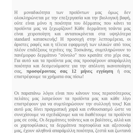
Η μοναδικότητα των προϊόντων μας όμως δεν
ολοκληρώνεται με την επεξεργασία και την βιολογική βαφή,
ούτε είναι μόνο η ποιότητα του δέρματος που κάνει τα
προϊόντα μας να ξεχωρίζουν! Κάθε δερμάτινη τσάντα μας
είναι χειροποίητη και ανταποκρίνεται στα υψηλότερα
standard κατασκευής! Η προσοχή στην λεπτομέρεια, οι
άριστες ραφές και η τέλεια εφαρμογή των υλικών από τους
πλέον επιδέξιους τεχνίτες της Τοσκάνης, συμπληρώνουν το
πανέμορφο δερμάτινο "σύνολο" που κρατάτε στο χέρι σας.
Για αυτό και τα προϊόντα μας σας προσφέρουν απαράμιλλη
ποιότητα και δεσμευόμαστε για την απόλυτη ικανοποίηση
σας,
προσφέροντας σας 12 μήνες εγγύηση
ή σας
επιστρέφουμε τα χρήματα σας πίσω!
Οι παραπάνω λόγοι είναι που κάνουν τους περισσότερους
πελάτες μας λατρεύουν τα προϊόντα μας και κάθε λίγο
επιστρέφουν για να συμπληρώσουν την συλλογή τους! Και
αυτό μας δίνει πραγματική χαρά και ενθουσιασμό ώστε να
συνεχίσουμε να σχεδιάζουμε και να διαθέτουμε τα προϊόντα
μας σε εσάς. Οι δερμάτινες τσάντες και οι βαλίτσες, αλλά και
οι χαρτοφύλακες τα δερμάτινα πορτοφόλια και αξεσουάρ
μας, έχουν αληθινά απαράμιλλη ποιότητα, ζεστά και ζωντανά