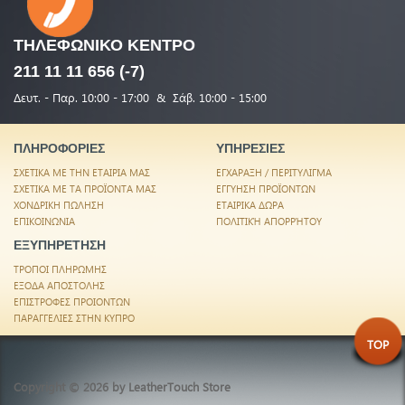
ΤΗΛΕΦΩΝΙΚΟ
ΚΕΝΤΡΟ
211 11 11 656 (-7)
Δευτ. - Παρ. 10:00 - 17:00 & Σάβ. 10:00 - 15:00
ΠΛΗΡΟΦΟΡΙΕΣ
ΥΠΗΡΕΣΙΕΣ
ΣΧΕΤΙΚΑ ΜΕ ΤΗΝ ΕΤΑΙΡΙΑ ΜΑΣ
ΕΓΧΑΡΑΞΗ / ΠΕΡΙΤΥΛΙΓΜΑ
ΣΧΕΤΙΚΑ ΜΕ ΤΑ ΠΡΟΪΟΝΤΑ ΜΑΣ
ΕΓΓΥΗΣΗ ΠΡΟΪΟΝΤΩΝ
ΧΟΝΔΡΙΚΗ ΠΩΛΗΣΗ
ΕΤΑΙΡΙΚΑ ΔΩΡΑ
ΕΠΙΚΟΙΝΩΝΙΑ
ΠΟΛΙΤΙΚΉ ΑΠΟΡΡΉΤΟΥ
ΕΞΥΠΗΡΕΤΗΣΗ
ΤΡΟΠΟΙ ΠΛΗΡΩΜΗΣ
ΕΞΟΔΑ ΑΠΟΣΤΟΛΗΣ
ΕΠΙΣΤΡΟΦΕΣ ΠΡΟΙΟΝΤΩΝ
ΠΑΡΑΓΓΕΛΙΕΣ ΣΤΗΝ ΚΥΠΡΟ
TOP
Copyright © 2026 by
LeatherTouch Store