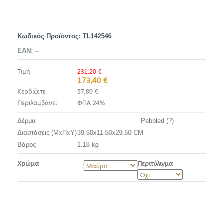
Κωδικός Προϊόντος:
TL142546
EAN:
--
Τιμή
231,20 €
173,40 €
Κερδίζετε
57,80 €
Περιλαμβάνει
ΦΠΑ 24%
Δέρμα
Pebbled (?)
Διαστάσεις (ΜxΠxΥ)
39.50x11.50x29.50 CM
Βάρος
1.18 kg
Χρώμα
Περιτύλιγμα