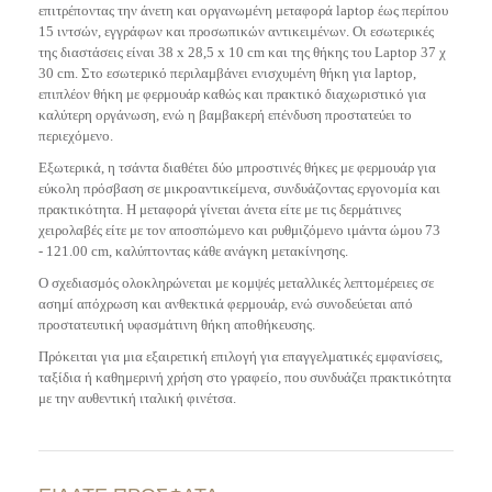
επιτρέποντας την άνετη και οργανωμένη μεταφορά laptop έως περίπου
15 ιντσών, εγγράφων και προσωπικών αντικειμένων. Οι εσωτερικές
της διαστάσεις είναι 38 x 28,5 x 10 cm
και της θήκης του Laptop 37 χ
30 cm.
Στο εσωτερικό περιλαμβάνει ενισχυμένη θήκη για laptop,
επιπλέον θήκη με φερμουάρ καθώς και πρακτικό διαχωριστικό για
καλύτερη οργάνωση, ενώ η βαμβακερή επένδυση προστατεύει το
περιεχόμενο.
Εξωτερικά, η τσάντα διαθέτει δύο μπροστινές θήκες με φερμουάρ για
εύκολη πρόσβαση σε μικροαντικείμενα, συνδυάζοντας εργονομία και
πρακτικότητα. Η μεταφορά γίνεται άνετα είτε με τις δερμάτινες
χειρολαβές είτε με τον αποσπώμενο και ρυθμιζόμενο ιμάντα ώμου 73
- 121.00 cm, καλύπτοντας κάθε ανάγκη μετακίνησης.
Ο σχεδιασμός ολοκληρώνεται με κομψές μεταλλικές λεπτομέρειες σε
ασημί απόχρωση και ανθεκτικά φερμουάρ, ενώ συνοδεύεται από
προστατευτική υφασμάτινη θήκη αποθήκευσης.
Πρόκειται για μια εξαιρετική επιλογή για επαγγελματικές εμφανίσεις,
ταξίδια ή καθημερινή χρήση στο γραφείο, που συνδυάζει πρακτικότητα
με την αυθεντική ιταλική φινέτσα.