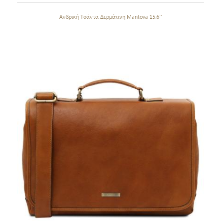
Ανδρική Τσάντα Δερμάτινη Mantova 15.6''