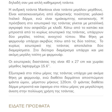
δηλαδή σαν μια απλή καθημερινή τσάντα.
Η ανδρική τσάντα Mantova είναι τσάντα μεγάλου μεγέθους.
Είναι κατασκευασμένη από εξαιρετικής ποιότητας μαλακό
Ιταλικό δέρμα, ενώ είναι ημιάκαμπτης κατασκευής. Η
πρόσβαση στο εσωτερικό της τσάντας γίνεται με μεταλλική
αγκραφά που ασφαλίζει με κλειδί. Κάτω από το καπάκι και
μπροστά από το κυρίως εσωτερικό της τσάντας, υπάρχουν
δύο μεγάλες τσέπες ανοιχτού τύπου. Μια θήκη με
φερμουάρ υπάρχει ακριβώς πίσω από τις δύο τσέπες. Το
κυρίως εσωτερικό της τσάντας αποτελείται δύο
διαμερίσματα.
Στο δεύτερο διαμέρισμα υπάρχει και μια
ακόμη μεγάλη τσέπη με φερμουάρ.
Οι εσωτερικές διαστάσεις της είναι 40 x 27 cm και χωράει
μέγεθος
laptop
μέχρι 15.6''.
Εξωτερικά στο πίσω μέρος της τσάντας υπάρχει μια ακόμα
θήκη με φερμουάρ, ενώ διαθέτει δερμάτινο αποσπώμενο
ιμάντα ώμου, μέγιστου μήκους 120cm. Ο ιμάντας διαθέτει
δέρμα μπροστά και ύφασμα στο πίσω μέρος για μεγαλύτερη
άνεση στην πολύωρη χρήση της τσάντας.
ΕΙΔΑΤΕ ΠΡΟΣΦΑΤΑ